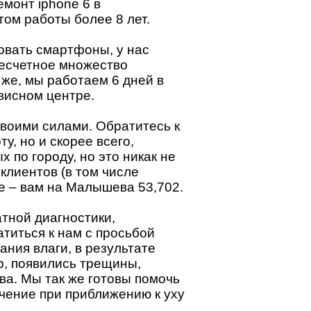
емонт iphone 6 в
том работы более 8 лет.
овать смартфоны, у нас
несчетное множество
 же, мы работаем 6 дней в
висном центре.
своими силами. Обратитесь к
, но и скорее всего,
 по городу, но это никак не
клиентов (в том числе
е – вам на Малышева 53,702.
тной диагностики,
титься к нам с просьбой
ния влаги, в результате
р, появились трещины,
ва. Мы так же готовы помочь
ючение при приближению к уху