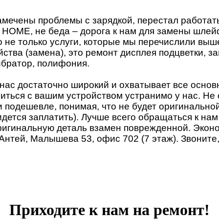
мечены проблемы с зарядкой, перестал работат
а HOME, не беда – дорога к нам для замены шлей
о не только услуги, которые мы перечислили выш
ства (замена), это ремонт дисплея подцветки, з
братор, полифония.
у нас достаточно широкий и охватывает все осн
читься с вашим устройством устранимо у нас. Не с
 подешевле, понимая, что не будет оригинальной 
ется заплатить). Лучше всего обращаться к нам 
ригинальную деталь взамен поврежденной. Эконо
 Антей, Малышева 53, офис 702 (7 этаж). Звонит
Приходите к нам на ремонт!