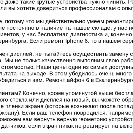
Но даже такие крутые устройства нужно чинить. Р
Если вы хотите довериться профессионалам с опы
бе, потому что мы действительно умеем ремонтир
ые постоянно в наличие на нашем складе, у нас 
ентов, у нас бесплатная диагностика и, конечно
ринбурга. Если ремонт Iphone 6, то в нашем сер
чен дисплей, не пытайтесь осуществить замену 
 Мы не только качественно выполним свою работу
 стоимостью. Наши цены одни из самых доступных
льтата на выходе. В этом убедилось очень много 
убедиться и вам. Ремонт айфон 6 в Екатеринбург
иентам? Конечно, кроме упомянутой выше беспла
го стекла или дисплея на новый, вы можете обра
 пленки экрана (которые возникают после попада
 экрану). Если ваш телефон повредился, наприме
поможем вам вернуть верную геометрию устройст
атчиков, если экран никак не реагирует на вкл