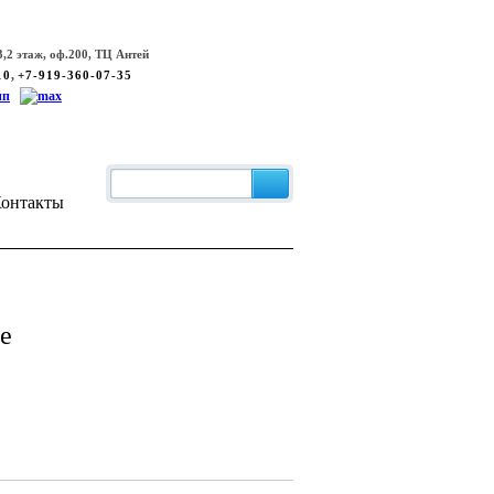
,2 этаж, оф.200, ТЦ Антей
,
10
+7-919-360-07-35
онтакты
е