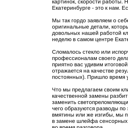
картинок, скорости работы. 
Екатеринбурге - это к нам. 
Мы так гордо заявляем о се
оригинальные детали, котор
довольных нашей работой кли
неделю в самом центре Екате
Сломалось стекло или испор
профессионалам своего дела.
приятно вас удивим итоговой
отражается на качестве резу
постоянных). Пришло время 
Что мы предлагаем своим кл
качественной замены разбито
заменить светопреломляющие
чего образуются разводы по
вмятины или же изгибы, мы 
в замене шлейфа сенсорных д
во время разговора.