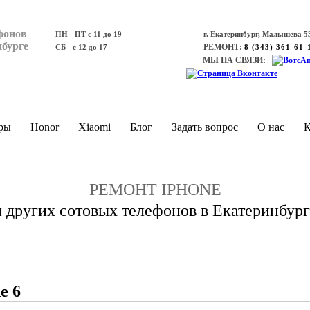
фонов
ПН - ПТ с 11 до 19
г. Екатеринбург, Малышева 53
нбурге
РЕМОНТ:
СБ - с 12 до 17
8 (343) 361-61-
МЫ НА СВЯЗИ:
ры
Honor
Xiaomi
Блог
Задать вопрос
О нас
К
РЕМОНТ IPHONE
и других сотовых телефонов в Екатеринбург
e 6