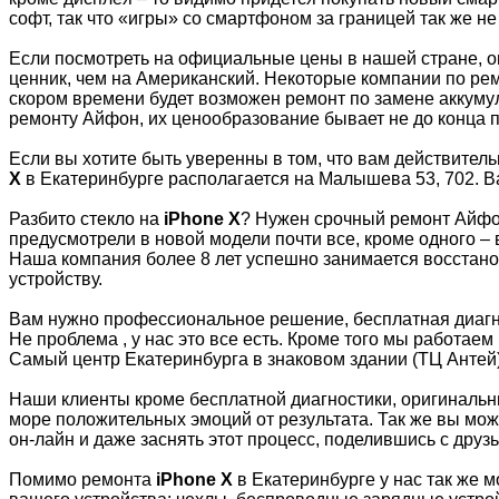
софт, так что «игры» со смартфоном за границей так же не
Если посмотреть на официальные цены в нашей стране, 
ценник, чем на Американский. Некоторые компании по ремо
скором времени будет возможен ремонт по замене аккумул
ремонту Айфон, их ценообразование бывает не до конца п
Если вы хотите быть уверенны в том, что вам действитель
X
в Екатеринбурге располагается на Малышева 53, 702. В
Разбито стекло на
iPhone X
? Нужен срочный ремонт Айфо
предусмотрели в новой модели почти все, кроме одного – 
Наша компания более 8 лет успешно занимается восстан
устройству.
Вам нужно профессиональное решение, бесплатная диагно
Не проблема , у нас это все есть. Кроме того мы работаем 
Самый центр Екатеринбурга в знаковом здании (TЦ Антей)
Наши клиенты кроме бесплатной диагностики, оригинальны
море положительных эмоций от результата. Так же вы мож
он-лайн и даже заснять этот процесс, поделившись с друз
Помимо ремонта
iPhone X
в Екатеринбурге у нас так же м