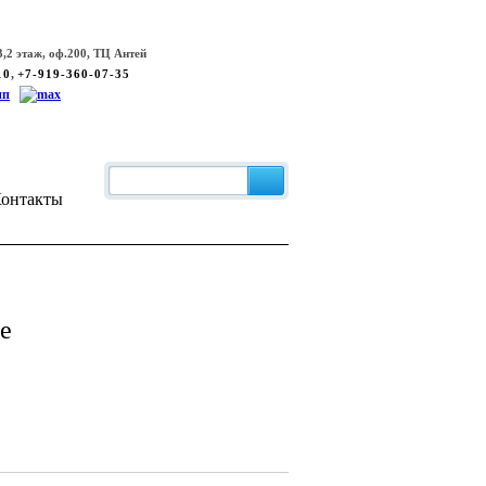
,2 этаж, оф.200, ТЦ Антей
,
10
+7-919-360-07-35
онтакты
е