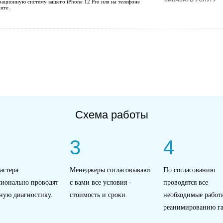
рационную систему вашего iPhone 12 Pro или на телефоне
ите.
Схема работы
3
4
астера
Менеджеры согласовывают
По согласованию
сионально проводят
с вами все условия -
проводятся все
ную диагностику.
стоимость и сроки.
необходимые работ
реанимированию га