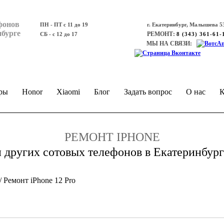
фонов
ПН - ПТ с 11 до 19
г. Екатеринбург, Малышева 53
нбурге
РЕМОНТ:
СБ - с 12 до 17
8 (343) 361-61-
МЫ НА СВЯЗИ:
ры
Honor
Xiaomi
Блог
Задать вопрос
О нас
К
РЕМОНТ IPHONE
и других сотовых телефонов в Екатеринбург
/
Ремонт iPhone 12 Pro