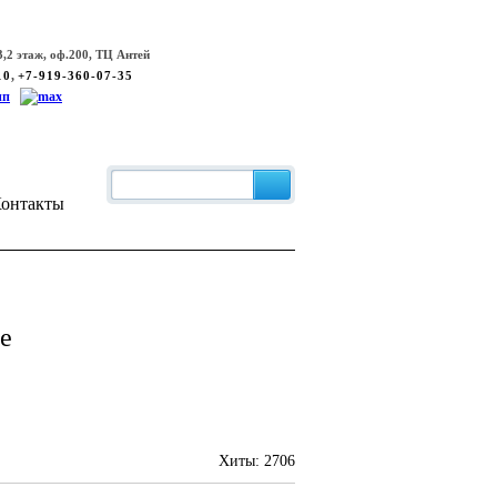
,2 этаж, оф.200, ТЦ Антей
,
10
+7-919-360-07-35
онтакты
е
Хиты:
2706