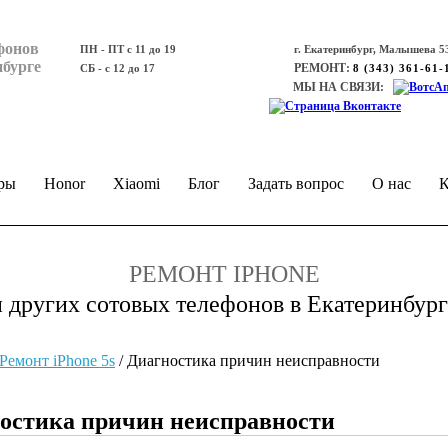
фонов
ПН - ПТ с 11 до 19
г. Екатеринбург, Малышева 53
нбурге
РЕМОНТ:
СБ - с 12 до 17
8 (343) 361-61-
МЫ НА СВЯЗИ:
ры
Honor
Xiaomi
Блог
Задать вопрос
О нас
К
РЕМОНТ IPHONE
и других сотовых телефонов в Екатеринбург
Ремонт iPhone 5s
/
Диагностика причин неисправности
ностика причин неисправности