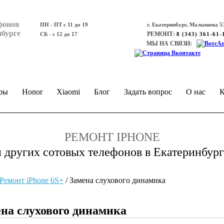
фонов
ПН - ПТ с 11 до 19
г. Екатеринбург, Малышева 53
нбурге
РЕМОНТ:
СБ - с 12 до 17
8 (343) 361-61-
МЫ НА СВЯЗИ:
ры
Honor
Xiaomi
Блог
Задать вопрос
О нас
К
РЕМОНТ IPHONE
и других сотовых телефонов в Екатеринбург
Ремонт iPhone 6S+
/
Замена слухового динамика
ена слухового динамика