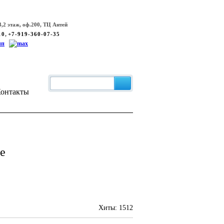
,2 этаж, оф.200, ТЦ Антей
,
10
+7-919-360-07-35
онтакты
е
Хиты:
1512