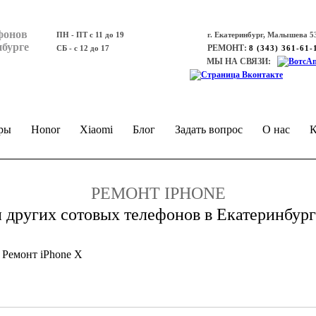
фонов
ПН - ПТ с 11 до 19
г. Екатеринбург, Малышева 53
нбурге
РЕМОНТ:
СБ - с 12 до 17
8 (343) 361-61-
МЫ НА СВЯЗИ:
ры
Honor
Xiaomi
Блог
Задать вопрос
О нас
К
РЕМОНТ IPHONE
и других сотовых телефонов в Екатеринбург
/
Ремонт iPhone Х