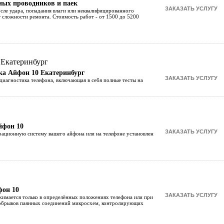
ных проводников и паек
сле удара, попадания влаги или неквалифицированного
т сложности ремонта. Стоимость работ - от 1500 до 5200
ка Айфон 10 Екатеринбург
диагностика телефона, включающая в себя полные тесты на
йфон 10
ерационную систему вашего айфона или на телефоне установлен
фон 10
ажимается только в определённых положениях телефона или при
е обрывов паянных соединений микросхем, контролирующих