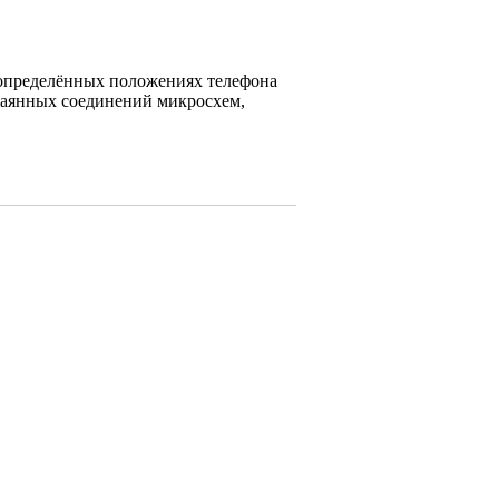
в определённых положениях телефона
 паянных соединений микросхем,