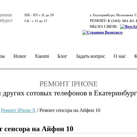
фонов
ПН - ПТ с 11 до 19
г. Екатеринбург, Малышева 53
нбурге
РЕМОНТ:
СБ - с 12 до 17
8 (343) 361-61-
МЫ НА СВЯЗИ:
ры
Honor
Xiaomi
Блог
Задать вопрос
О нас
К
РЕМОНТ IPHONE
и других сотовых телефонов в Екатеринбург
/
Ремонт iPhone Х
/
Ремонт сенсора на Айфон 10
т сенсора на Айфон 10