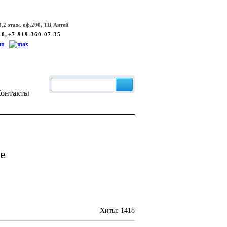
,2 этаж, оф.200, ТЦ Антей
,
10
+7-919-360-07-35
онтакты
е
Хиты:
1418