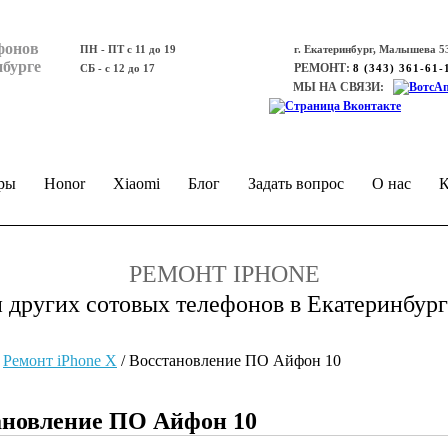
фонов
ПН - ПТ с 11 до 19
г. Екатеринбург, Малышева 53
нбурге
РЕМОНТ:
СБ - с 12 до 17
8 (343) 361-61-
МЫ НА СВЯЗИ:
ры
Honor
Xiaomi
Блог
Задать вопрос
О нас
К
РЕМОНТ IPHONE
и других сотовых телефонов в Екатеринбург
/
Ремонт iPhone Х
/
Восстановление ПО Айфон 10
тановление ПО Айфон 10