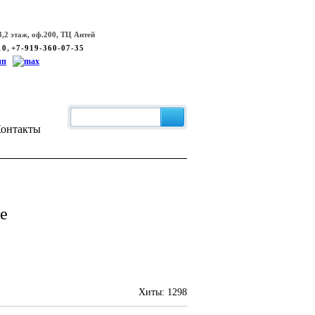
,2 этаж, оф.200, ТЦ Антей
,
10
+7-919-360-07-35
онтакты
е
Хиты:
1298