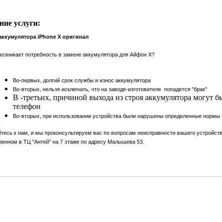
ние услуги:
аккумулятора iPhone X оригинал
озникает потребность в замене аккумулятора для Айфон Х?
Во-первых, долгий срок службы и износ аккумулятора
Во-вторых, нельзя исключать, что на заводе-изготовителе попадется "брак"
В -третьих, причиной выхода из строя аккумулятора могут б
телефон
Во-вторых, при использовании устройства были нарушены определенные нормы 
есь к нам, и мы проконсультируем вас по вопросам неисправности вашего устройств
енном в ТЦ "Антей" на 7 этаже по адресу Малышева 53.