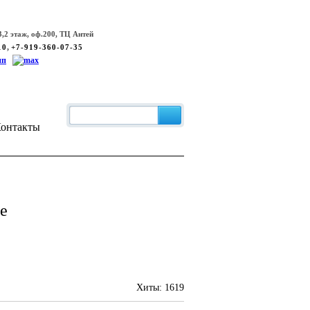
,2 этаж, оф.200, ТЦ Антей
,
10
+7-919-360-07-35
онтакты
е
Хиты:
1619