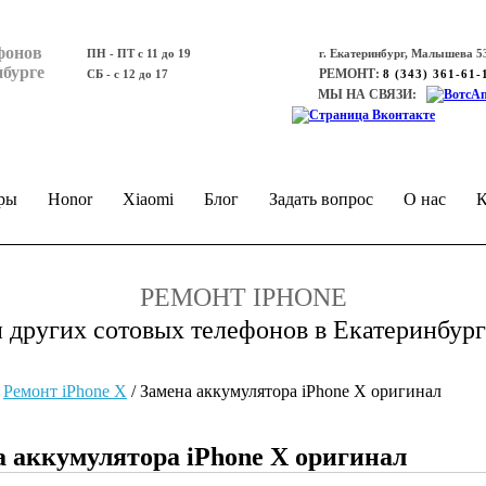
фонов
ПН - ПТ с 11 до 19
г. Екатеринбург, Малышева 53
нбурге
РЕМОНТ:
СБ - с 12 до 17
8 (343) 361-61-
МЫ НА СВЯЗИ:
ры
Honor
Xiaomi
Блог
Задать вопрос
О нас
К
РЕМОНТ IPHONE
и других сотовых телефонов в Екатеринбург
/
Ремонт iPhone Х
/
Замена аккумулятора iPhone X оригинал
а аккумулятора iPhone X оригинал