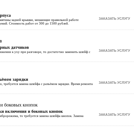
орпуса
 вмятины задней крышки, мешающие правильной работе
дений. Стоимость работ от 300 до 1500 рублей.
орных датчиков
ижении к уху при разговоре, то достаточно заменить шлейф с
зъёмом зарядки
го, требуется замена шлейфа с разъёмом зарядки. Время ремонта
ки включения и боковых кнопок
виброрежима, то требуется замена шлейфа кнопок. Замена