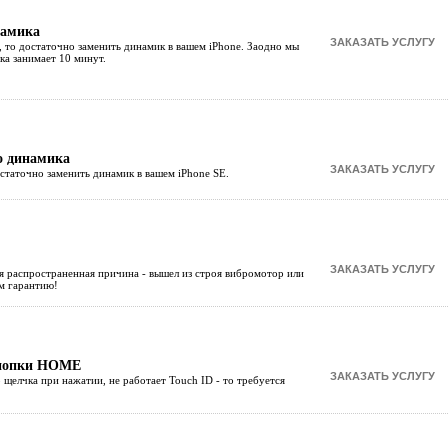
намика
 то достаточно заменить динамик в вашем iPhone. Заодно мы
а занимает 10 минут.
о динамика
статочно заменить динамик в вашем iPhone SE.
я распространенная причина - вышел из строя вибромотор или
м гарантию!
кнопки HOME
щелчка при нажатии, не работает Touch ID - то требуется