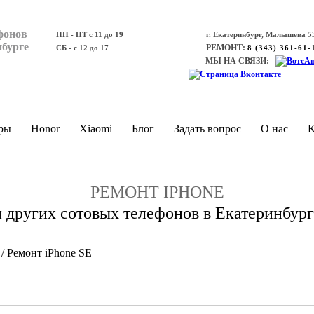
фонов
ПН - ПТ с 11 до 19
г. Екатеринбург, Малышева 53
нбурге
РЕМОНТ:
СБ - с 12 до 17
8 (343) 361-61-
МЫ НА СВЯЗИ:
ры
Honor
Xiaomi
Блог
Задать вопрос
О нас
К
РЕМОНТ IPHONE
и других сотовых телефонов в Екатеринбург
/
Ремонт iPhone SE