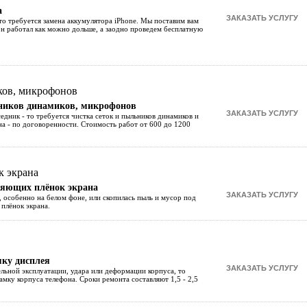
а
то требуется замена аккумулятора iPhone. Мы поставим вам
он работал как можно дольше, а заодно проведем бесплатную
ьников динамиков, микрофонов
едник - то требуется чистка сеток и пыльников динамиков и
а - по договоренности. Стоимость работ от 600 до 1200
ляющих плёнок экрана
, особенно на белом фоне, или скопилась пыль и мусор под
плёнок экрана.
мку дисплея
ельной эксплуатации, удара или деформации корпуса, то
амку корпуса телефона. Сроки ремонта составляют 1,5 - 2,5