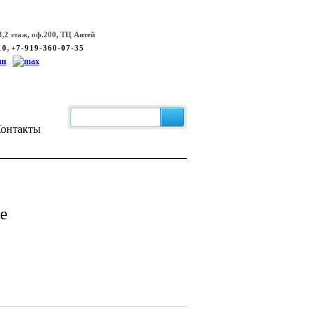
,2 этаж, оф.200, ТЦ Антей
,
10
+7-919-360-07-35
онтакты
е