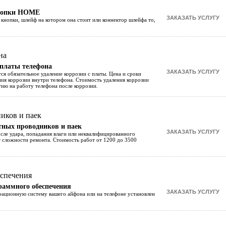
кнопки HOME
кнопки, шлейф на котором она стоит или коннектор шлейфа то,
 платы телефона
тся обязательное удаление коррозии с платы. Цена и сроки
ния коррозии внутри телефона. Стоимость удаления коррозии
тию на работу телефона после коррозии.
тных проводников и паек
сле удара, попадания влаги или неквалифицированного
т сложности ремонта. Стоимость работ от 1200 до 3500
раммного обеспечения
ерационную систему вашего айфона или на телефоне установлен