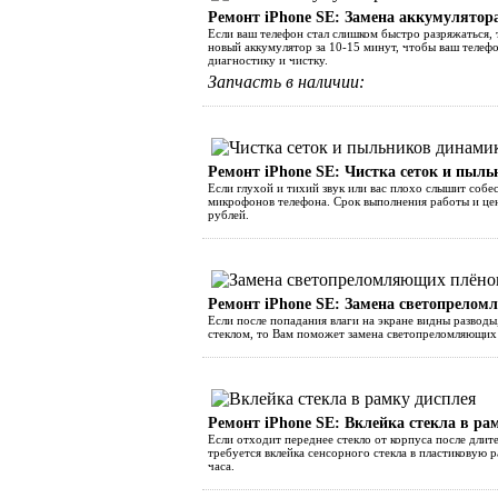
Ремонт iPhone SE: Замена аккумулятор
Если ваш телефон стал слишком быстро разряжаться, 
новый аккумулятор за 10-15 минут, чтобы ваш телеф
диагностику и чистку.
Запчасть в наличии:
Ремонт iPhone SE: Чистка сеток и пыл
Если глухой и тихий звук или вас плохо слышит собес
микрофонов телефона. Срок выполнения работы и цен
рублей.
Ремонт iPhone SE: Замена светопрелом
Если после попадания влаги на экране видны разводы
стеклом, то Вам поможет замена светопреломляющих 
Ремонт iPhone SE: Вклейка стекла в ра
Если отходит переднее стекло от корпуса после длит
требуется вклейка сенсорного стекла в пластиковую р
часа.