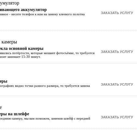
рживающего аккумулятор
ивное - несите телефон к нам на замену клеевого полотна
текла основной камеры
оявились потёртости, которые мешают фотосъёмке, то требуется
монт занимает 15-30 минут.
меры
тографиях видно точки разного размера, то требуется замена
меры на шлейфе
ереднюю камеру, мы вам поможем, заменив шлейф с передней