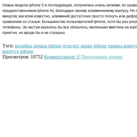
Новые модели iphone 5 и последующие, получились очень легкими, по срав
предшественником iphone 4s, благодаря своему алюминиевому корпусу. Но 
минусов, как всем известно, алюминий достаточно просто погнуть или дефо
сравнению со сталью. Большинство пользователей iphone, хотя бы раз рон
телефоны. За частую казалось бы все обошлось, маленькая вмятина на кор
приятно, но вроде бы и не страшно.
Тэги:
вклейка экрана iphone
отходит экран iphone
правка корпус
корпусе iphone
Просмотров: 10752
Комментариев: 0
Продолжить чтение