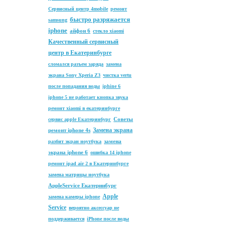
Сервисный центр 4mobile
ремонт
быстро разряжается
samsung
iphone
айфон 6
стекло xiaomi
Качественный сервисный
центр в Екатеринбурге
сломался разъем заряда
замена
экрана Sony Xperia Z3
чистка vertu
после попадания воды
iphine 6
iphone 5 не работает кнопка звука
ремонт xiaomi в екатеринбурге
Советы
сервис apple Екатеринбург
Замена экрана
ремонт iphone 4s
замена
разбит экран ноутбука
экрана iphone 6
ошибка 14 iphone
ремонт ipad air 2 в Екатеринбурге
замена матрицы ноутбука
AppleService Екатеринбург
Apple
замена камеры iphone
Service
вероятно аксессуар не
поддерживается
iPhone после воды