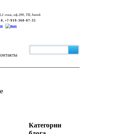
,2 этаж, оф.200, ТЦ Антей
,
10
+7-919-360-07-35
онтакты
е
Категории
блога