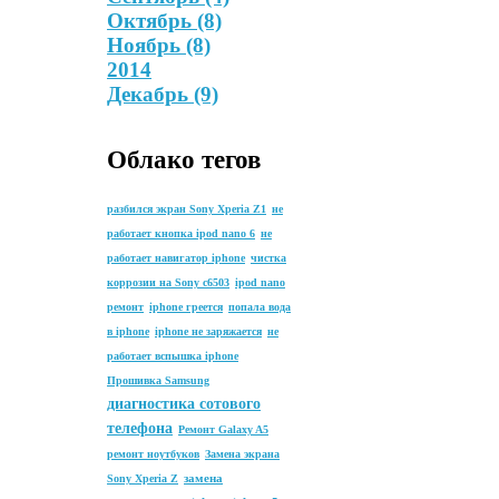
Октябрь
(8)
Ноябрь
(8)
2014
Декабрь
(9)
Облако тегов
разбился экран Sony Xperia Z1
не
работает кнопка ipod nano 6
не
работает навигатор iphone
чистка
коррозии на Sony с6503
ipod nano
ремонт
iphone греется
попала вода
в iphone
iphone не заряжается
не
работает вспышка iphone
Прошивка Samsung
диагностика сотового
телефона
Ремонт Galaxy A5
ремонт ноутбуков
Замена экрана
замена
Sony Xperia Z