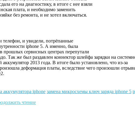
дала его на диагностику, в итоге с нее взяли
инская плата, и необходимо заменить
зяйке без ремонта, и не хотел включаться.
 телефон, и увидели, потрёпанные
утренности iphone 5. А именно, была
го в прошлых сервисных центрах перепутали
до. Так же был раздавлен коннектор шлейфа зарядки на системн
 аккумулятор 2013 года. В итоге было установлено, что из-за
произошла деформация платы, вследствие чего произошли отрыв
2.
а аккумулятора iphone
замена микросхемы ключ заряда iphone 5
одолжить чтение