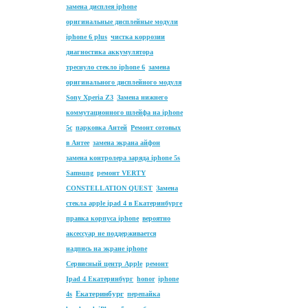
замена дисплея iphone
оригинальные дисплейные модули
iphone 6 plus
чистка коррозии
диагностика аккумулятора
треснуло стекло iphone 6
замена
оригинального дисплейного модуля
Sony Xperia Z3
Замена нижнего
коммутационного шлейфа на iphone
5c
парковка Антей
Ремонт сотовых
в Антее
замена экрана айфон
замена контролера заряда iphone 5s
Samsung
ремонт VERTY
CONSTELLATION QUEST
Замена
стекла apple ipad 4 в Екатеринбурге
правка корпуса iphone
вероятно
аксессуар не поддерживается
надпись на экране iphone
Сервисный центр Apple
ремонт
Ipad 4 Екатеринбург
honor
iphone
Екатеринбург
4s
перепайка