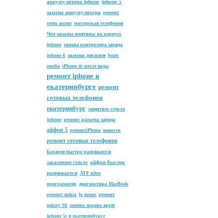
аккумулятора iphone
iphone 5
замена аккумулятора
ремонт
vertu ascent
мастерская телефонов
Чем опасны вмятины на корпусе
iphone
замена контролера заряда
замена дисплея
iphone 6
beats
studio
iPhone 4s после воды
ремонт iphone в
екатеринбурге
ремонт
сотовых телефонов
екатеринбург
защитное стекло
iphone
ремонт разъема заряда
айфон 5
ремонтiPhone
новости
ремонт сотовых телефонов
Батарея быстро разряжается
айфон быстро
закаленное стекло
разряжается
ATF nitro
програматор
диагностика MacBook
ремонт nokia
lg nexus
ремонт
galaxy S6
замена экрана apple
iphone 5c в екатеринбурге