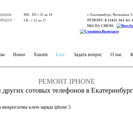
фонов
ПН - ПТ с 11 до 19
г. Екатеринбург, Малышева 53
нбурге
РЕМОНТ:
СБ - с 12 до 17
8 (343) 361-61-
МЫ НА СВЯЗИ:
ры
Honor
Xiaomi
Блог
Задать вопрос
О нас
К
РЕМОНТ IPHONE
и других сотовых телефонов в Екатеринбург
а микросхемы ключ заряда iphone 5