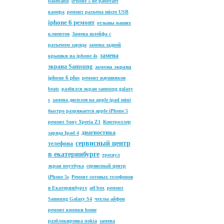
baseband
iPhone 5 не работает
камера
ремонт разъема micro USB
iphone 6 ремонт
отзывы наших
клиентов
Замена шлейфа с
разъемом заряда
замена задней
замена
крышки на iphone 4s
экрана Samsung
замена экрана
iphone 6 plus
ремонт наушников
beats
разбился экран samsung galaxy
s
замена дисплея на apple ipad mini
быстро разряжается apple iPhone 5
ремонт Sony Xperia Z1
Контроллер
диагностика
заряда Ipad 4
сервисный центр
телефона
в екатеринбурге
треснул
экран ноутбука
сервисный центр
iPhone 5s
Ремонт сотовых телефонов
в Екатеринбурге
atf box
ремонт
Samsung Galaxy S4
чехлы айфон
ремонт кнопки home
разблокировка nokia
замена