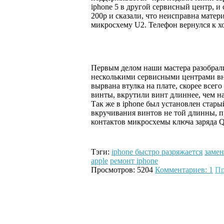
iphone 5 в другой сервисный центр, и с
200р и сказали, что неисправна матер
микросхему U2. Телефон вернулся к хо
Первым делом наши мастера разобрали
несколькими сервисными центрами вн
вырвана втулка на плате, скорее все
винты, вкрутили винт длиннее, чем на
Так же в iphone был установлен старый
вкручивания винтов не той длинны, 
контактов микросхемы ключа заряда Q
Тэги:
iphone быстро разряжается
замен
apple
ремонт iphone
Просмотров: 5204
Комментариев: 1
Пр