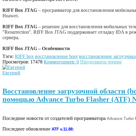
RIFF Box JTAG
– программатор для восстановления мобильны
Huawei.
RIFF Box JTAG
– решение для восстановления мобильных те
"Resurrection". RIFF Box JTAG поддерживает отладку IDA в р
сервера.
RIFF Box JTAG – Особенности
Тэги:
RIFF box
восстановление boot
восстановление загрузчика
Просмотров: 17478
Комментариев: 0
Продолжить чтение
Евгений
Восстановление загрузочной области (boo
помощью Advance Turbo Flasher (ATF) N
Последние новости от создателей программатора
Advance Turbo F
Последнее обновление
ATF v.11.88: