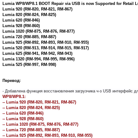
Lumia WP8/WP8.1 BOOT Repair via USB is now Supported for Retail 
Lumia 920 (RM-820, RM-821, RM-867)
Lumia 820 (RM-824, RM-825)
Lumia 620 (RM-846)
Lumia 928 (RM-860)
Lumia 1020 (RM-875, RM-876, RM-877)
Lumia 720 (RM-885, RM-887)
Lumia 925 (RM-892, RM-893, RM-910, RM-955)
Lumia 520 (RM-913, RM-914, RM-915, RM-917)
Lumia 625 (RM-941, RM-942, RM-943)
Lumia 1320 (RM-994, RM-995, RM-996)
Lumia 525 (RM-997, RM-998)
Перевод:
- Добавлена функция восстановления загрузчика ч-з USB интерфейс
WP8/WP8.1:
-- Lumia 920 (RM-820, RM-821, RM-867)
-- Lumia 820 (RM-824, RM-825)
-- Lumia 620 (RM-846)
-- Lumia 928 (RM-860)
-- Lumia 1020 (RM-875, RM-876, RM-877)
-- Lumia 720 (RM-885, RM-887)
-- Lumia 925 (RM-892, RM-893, RM-910, RM-955)