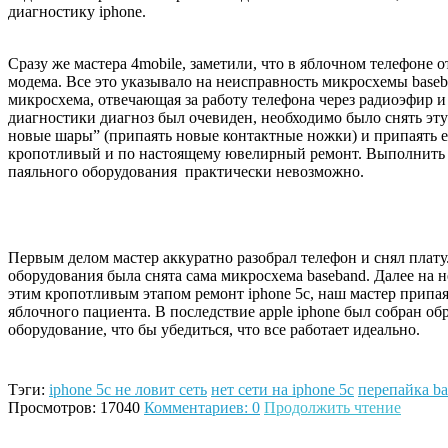
диагностику iphone.
Сразу же мастера 4mobile, заметили, что в яблочном телефоне о
модема. Все это указывало на неисправность микросхемы baseba
микросхема, отвечающая за работу телефона через радиоэфир и
диагностики диагноз был очевиден, необходимо было снять эту
новые шары” (припаять новые контактные ножки) и припаять 
кропотливый и по настоящему ювелирный ремонт. Выполнить 
паяльного оборудования практически невозможно.
Первым делом мастер аккуратно разобрал телефон и снял плат
оборудования была снята сама микросхема baseband. Далее на
этим кропотливым этапом ремонт iphone 5c, наш мастер припая
яблочного пациента. В последствие apple iphone был собран о
оборудование, что бы убедиться, что все работает идеально.
Тэги:
iphone 5c не ловит сеть
нет сети на iphone 5c
перепайка ba
Просмотров: 17040
Комментариев: 0
Продолжить чтение