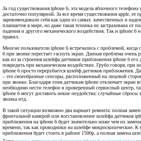
За год существования iphone 6, эта модель яблочного телефона 
достаточно популярной. За все время существования apple, ее 
зарекомендовали себя как одни из самых качественных и наде
планшетов в мире, но даже такая техника не застрахована от п
падения и другого механического воздействия. Так и iphone 6 
правил.
Многие пользователи iphone 6 встречались с проблемой, когда 
6 при звонке перестает гаснуть экран. Данная проблема очень р
как из за строения шлейфа датчиков приближения iphone 6 его 
повредить при механическом воздействие. Грубо говоря, при н
iphone 6 просто перерубается шлейф датчиков приближения. 
– это своеобразные сенсоры, расположенный на лицевой стор
при звонке. Благодаря этим датчикам iphone отключает экран в
необходимо нести телефон в проверенный сервисный центр, т
iphone 6 могут доставить некие неудобства: случайные сбросы
звонка итд.
В такой ситуации возможно два вариант ремонта: полная замена
фронтальной камерой или восстановление шлейфа датчиков iph
приближения на iphone 6 будет значительно ниже чем их замен
времени, так как проводники на шлейфе микроскопические. К 
приближения будет стоить в районе 1500р, а полная замена шле