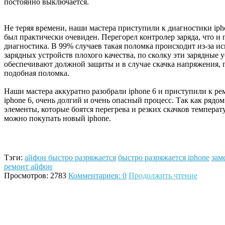
постоянно выключается.
Не теряя времени, наши мастера приступили к диагностики ipho
был практически очевиден. Перегорел контролер заряда, что и
диагностика. В 99% случаев такая поломка происходит из-за и
зарядных устройств плохого качества, по сколку эти зарядные 
обеспечивают должной защиты и в случае скачка напряжения, 
подобная поломка.
Наши мастера аккуратно разобрали iphone 6 и приступили к ре
iphone 6, очень долгий и очень опасный процесс. Так как ряд
элементы, которые боятся перегрева и резких скачков температ
можно покупать новый iphone.
Тэги:
айфон быстро разряжается
быстро разряжается iphone
зам
ремонт айфон
Просмотров: 2783
Комментариев: 0
Продолжить чтение