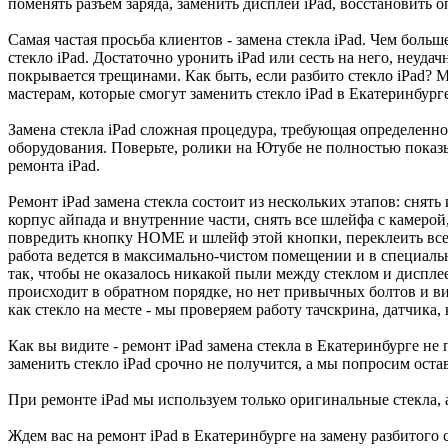
поменять разъем заряда, заменить дисплей iPad, восстановить 
Самая частая просьба клиентов - замена стекла iPad. Чем больш
стекло iPad. Достаточно уронить iPad или сесть на него, неудач
покрывается трещинами. Как быть, если разбито стекло iPad?
мастерам, которые смогут заменить стекло iPad в Екатеринбурге
Замена стекла iPad сложная процедура, требующая определенног
оборудования. Поверьте, ролики на Ютубе не полностью показ
ремонта iPad.
Ремонт iPad замена стекла состоит из нескольких этапов: снять 
корпус айпада и внутренние части, снять все шлейфа с камерой
повредить кнопку HOME и шлейф этой кнопки, переклеить все 
работа ведется в максимально-чистом помещении и в специальн
так, чтобы не оказалось никакой пыли между стеклом и диспле
происходит в обратном порядке, но нет привычных болтов и вин
как стекло на месте - мы проверяем работу тачскрина, датчика
Как вы видите - ремонт iPad замена стекла в Екатеринбурге не 
заменить стекло iPad срочно не получится, а мы попросим ост
При ремонте iPad мы используем только оригинальные стекла, 
Ждем вас на ремонт iPad в Екатеринбурге на замену разбитого с