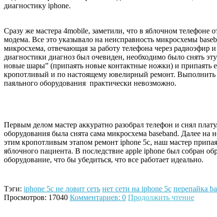
диагностику iphone.
Сразу же мастера 4mobile, заметили, что в яблочном телефоне о
модема. Все это указывало на неисправность микросхемы baseba
микросхема, отвечающая за работу телефона через радиоэфир и
диагностики диагноз был очевиден, необходимо было снять эту
новые шары” (припаять новые контактные ножки) и припаять 
кропотливый и по настоящему ювелирный ремонт. Выполнить 
паяльного оборудования практически невозможно.
Первым делом мастер аккуратно разобрал телефон и снял плат
оборудования была снята сама микросхема baseband. Далее на
этим кропотливым этапом ремонт iphone 5c, наш мастер припая
яблочного пациента. В последствие apple iphone был собран о
оборудование, что бы убедиться, что все работает идеально.
Тэги:
iphone 5c не ловит сеть
нет сети на iphone 5c
перепайка ba
Просмотров: 17040
Комментариев: 0
Продолжить чтение