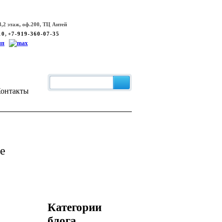
,2 этаж, оф.200, ТЦ Антей
,
10
+7-919-360-07-35
онтакты
е
Категории
блога