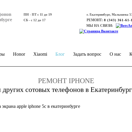
фонов
ПН - ПТ с 11 до 19
г. Екатеринбург, Малышева 53
нбурге
РЕМОНТ:
СБ - с 12 до 17
8 (343) 361-61-
МЫ НА СВЯЗИ:
ры
Honor
Xiaomi
Блог
Задать вопрос
О нас
К
РЕМОНТ IPHONE
и других сотовых телефонов в Екатеринбург
 экрана apple iphone 5c в екатеринбурге