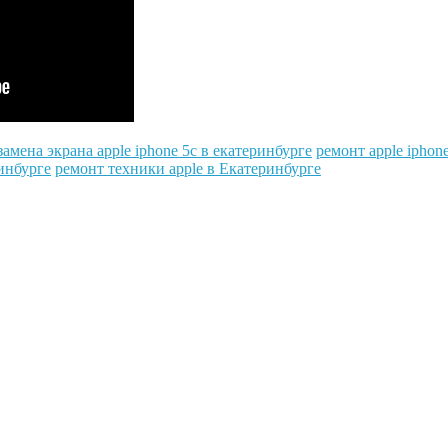
замена экрана apple iphone 5c в екатеринбурге
ремонт apple iphone
инбурге
ремонт техники apple в Екатеринбурге