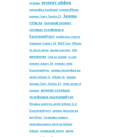
ремонт айфон
отзывы
перепайка baseband
ремонтiPhone
Замена
ремонт Sony Xperia Z1
стекла
срочный ремонт
сотовых телефонов в
Екатеринбурге
разбилось стекло
Samsung Galaxy S4
RIFF box
iPhone
это
4s после воды
вызов мастера
интересно
стекло xiaomi
cs-cart
ремонт galaxy S6
ремонт vertu
Екатеринбург
замена батарейки на
apple iphone 5s
iphone 4s
замена
экрана Sony Xperia Z3
vertu ascent ti
ремонт сотовых
ремонт
телефонов екатеринбург
Правка корпуса apple iphone 5s в
Екатеринбурге
замена дисплея на
ноутбуке
установка нового
оригинального модуля iphone
iphone
сервисный центр
видео