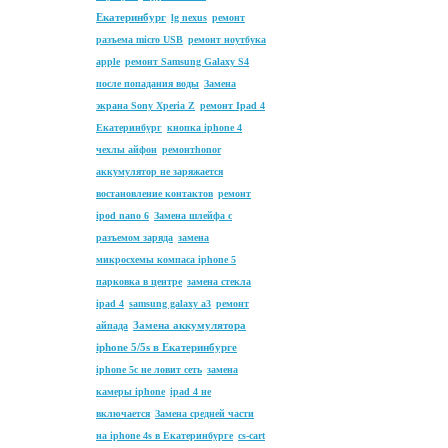
Екатеринбург
lg nexus
ремонт
разъема micro USB
ремонт ноутбука
apple
ремонт Samsung Galaxy S4
после попадания воды
Замена
экрана Sony Xperia Z
ремонт Ipad 4
Екатеринбург
кнопка iphone 4
чехлы айфон
ремонтhonor
аккумулятор не заряжается
востановление контактов
ремонт
ipod nano 6
Замена шлейфа с
разъемом заряда
замена
микросхемы компаса iphone 5
парковка в центре
замена стекла
ipad 4
samsung galaxy a3
ремонт
Замена аккумулятора
айпада
iphone 5/5s в Екатеринбурге
iphone 5c не ловит сеть
замена
камеры iphone
ipad 4 не
включается
Замена средней части
на iphone 4s в Екатеринбурге
cs-cart