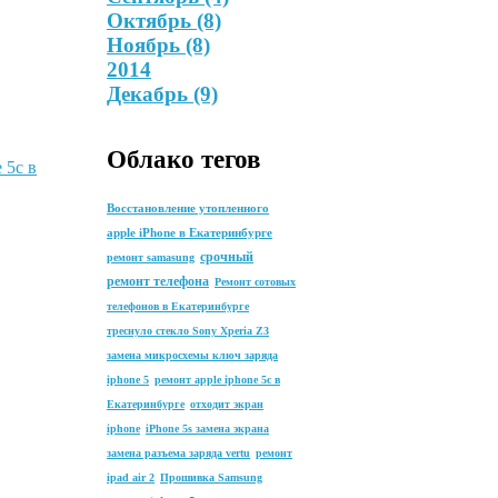
Октябрь
(8)
Ноябрь
(8)
2014
Декабрь
(9)
Облако тегов
 5c в
Восстановление утопленного
apple iPhone в Екатеринбурге
срочный
ремонт samasung
ремонт телефона
Ремонт сотовых
телефонов в Екатеринбурге
треснуло стекло Sony Xperia Z3
замена микросхемы ключ заряда
iphone 5
ремонт apple iphone 5c в
Екатеринбурге
отходит экран
iphone
iPhone 5s замена экрана
замена разъема заряда vertu
ремонт
ipad air 2
Прошивка Samsung