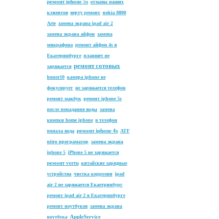
ремонт iphone 5s
отзывы наших
клиентов
верту ремонт
nokia 8800
Arte
замена экрана ipad air 2
замена экрана айфон
замена
микрафона
ремонт айфон 4s в
Екатеринбурге
планшет не
ремонт сотовых
заряжается
honor10
камера iphone не
фокусирует
не заряжается телефон
ремонт макбук
ремонт iphone 5s
после попадания воды
замена
кнопки home iphone
в телефон
ремонт iphone 4s
попала вода
ATF
nitro програматор
замена экрана
iphone 5
iPhone 5 не заряжается
ремонт vertu
китайские зарядные
устройства
чистка коррозии
ipad
air 2 не заряжается Екаетринбург
ремонт ipad air 2 в Екатеринбурге
ремонт ноутбуков
замена экрана
AppleService
ноутбука