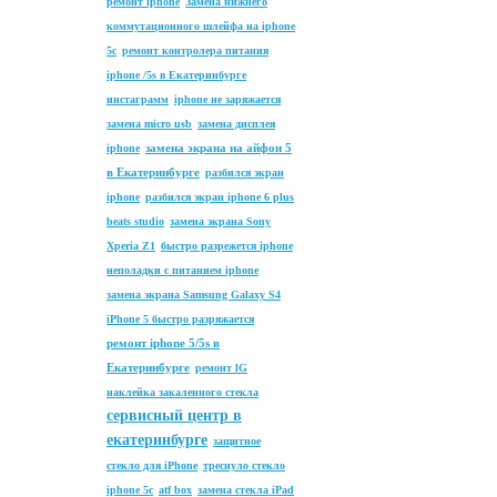
ремонт iphone
Замена нижнего
коммутационного шлейфа на iphone
5c
ремонт контролера питания
iphone /5s в Екатеринбурге
инстаграмм
iphone не заряжается
замена micro usb
замена дисплея
замена экрана на айфон 5
iphone
в Екатеринбурге
разбился экран
iphone
разбился экран iphone 6 plus
beats studio
замена экрана Sony
Xperia Z1
быстро разрежется iphone
неполадки с питанием iphone
замена экрана Samsung Galaxy S4
iPhone 5 быстро разряжается
ремонт iphone 5/5s в
Екатеринбурге
ремонт lG
наклейка закаленного стекла
сервисный центр в
екатеринбурге
защитное
стекло для iPhone
треснуло стекло
iphone 5c
atf box
замена стекла iPad