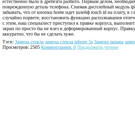
естественно было в дребезги разбито. Первым делом, необходи
поврежденную деталь телефона. Снимая дисплейный модуль ip
забывать, что от кнопки home идет шлейф touch id на плату, в с
случайно порвете, восстановить функцию распознавания отпеч
с этим, наш специалист приступил к правке корпуса, выполнит
экран по просто бы не влез в деформированный корпус. Правк
аккуратно, что бы не сделать хуже.
Тэги:
Замена стекла
замена стекла iphone 5s
Замена экрана
заме
Просмотров: 2505
Комментариев: 0
Продолжить чтение