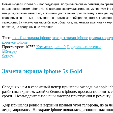
Новые модели iphone 5 и последующие, получились очень легкими, по срав
предшественником iphone 4s, благодаря своему алюминиевому корпусу. Но 
минусов, как всем известно, алюминий достаточно просто погнуть или дефо
сравнению со сталью. Большинство пользователей iphone, хотя бы раз рон
телефоны. За частую казалось бы все обошлось, маленькая вмятина на кор
приятно, но вроде бы и не страшно.
Тэги:
вклейка экрана iphone
отходит экран iphone
правка корпус
корпусе iphone
Просмотров: 10752
Комментариев: 0
Продолжить чтение
Sergey
Замена экрана iphone 5s Gold
Сегодня к нам в сервисный центр принесли очередной apple ipho
разбитым экраном, хозяйка бедного iphone, просила починить 
сроки. Незамедлительно наши мастера приступили к ремонту.
Удар пришелся ровно в верхний правый угол телефона, из за че
деформировался. На экране iphone появилась разноцветная поло