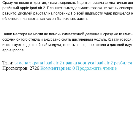
Сразу же после открытия, к нам в
сервисный центр пришла симпатичная деву
разбитый apple ipad ai
r 2.
Планшет выглядел мягко говоря не очень, сенсорн
разбито, дисплей работал на половину. По всей видимости удар пришелся 
яблочного планшета, так как он был сильно замят.
Наши мастера не могли не помочь симпатичной девушке и сразу же взялис
осколки битого стекла и аккуратно снять дисплейный модуль. Кстати говоря a
используется дисплейный модули, то есть сенсорное стекло и дисплей идут
apple iphone.
Тэги:
замена экрана ipad air 2
правка корпуса ipad air 2
разбился 
Просмотров: 2726
Комментариев: 0
Продолжить чтение