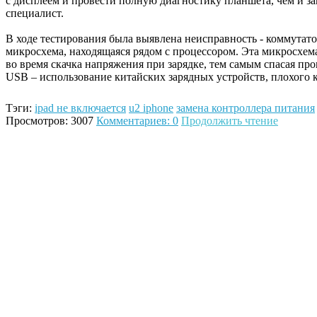
с дисплеем и провести полную диагностику планшета, чем и з
специалист.
В ходе тестирования была выявлена неисправность - коммутато
микросхема, находящаяся рядом с процессором. Эта микросхем
во время скачка напряжения при зарядке, тем самым спасая п
USB – использование китайских зарядных устройств, плохого 
Тэги:
ipad не включается
u2 iphone
замена контроллера питания
Просмотров: 3007
Комментариев: 0
Продолжить чтение