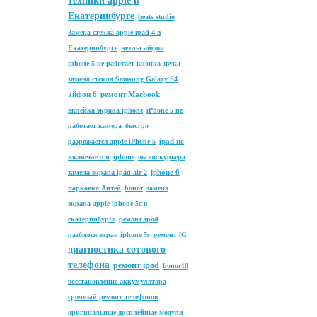
техники apple в
Екатеринбурге
beats studio
Замена стекла apple ipad 4 в
Екатеринбурге
чехлы айфон
iphone 5 не работает кнопка звука
замена стекла Samsung Galaxy S4
айфон 6
ремонт Macbook
вклейка экрана iphone
iPhone 5 не
работает камера
быстро
ipad не
разряжается apple iPhone 5
включается
iphone
вызов курьера
iphone 6
замена экрана ipad air 2
парковка Антей
honor
замена
экрана apple iphone 5c в
екатеринбурге
ремонт ipod
разбился экран iphone 5s
ремонт lG
диагностика сотового
телефона
ремонт ipad
honor10
восстановление аккумулятора
срочный ремонт телефонов
оригинальные дисплейные модули