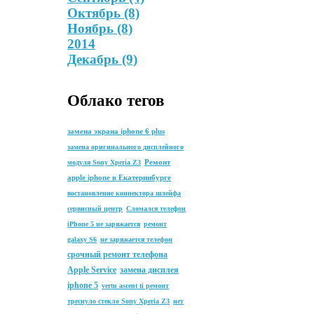
Октябрь
(8)
Ноябрь
(8)
2014
Декабрь
(9)
Облако тегов
замена экрана iphone 6 plus
замена оригинального дисплейного
Ремонт
модуля Sony Xperia Z3
apple iphone в Екатеринбурге
востановление коннектора шлейфа
сервисный центр
Сломался телефон
iPhone 5 не заряжается
ремонт
galaxy S6
не заряжается телефон
срочный ремонт телефона
Apple Service
замена дисплея
iphone 5
vertu ascent ti ремонт
треснуло стекло Sony Xperia Z3
нет