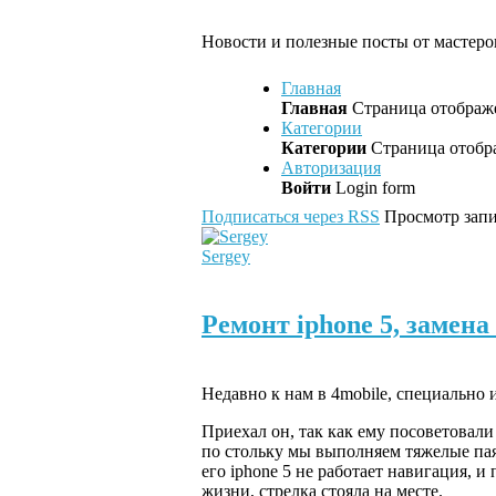
Новости и полезные посты от мастеров
Главная
Главная
Страница отображе
Категории
Категории
Страница отобра
Авторизация
Войти
Login form
Подписаться через RSS
Просмотр запи
Sergey
Ремонт iphone 5, замен
Недавно к нам в 4mobile, специально и
Приехал он, так как ему посоветовали
по стольку мы выполняем тяжелые пая
его iphone 5 не работает навигация, 
жизни, стрелка стояла на месте.