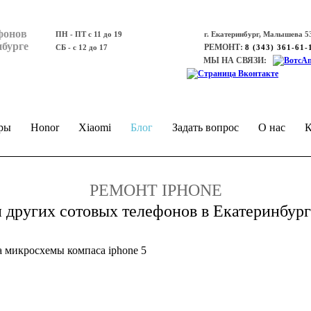
фонов
ПН - ПТ с 11 до 19
г. Екатеринбург, Малышева 53
нбурге
РЕМОНТ:
СБ - с 12 до 17
8 (343) 361-61-
МЫ НА СВЯЗИ:
ры
Honor
Xiaomi
Блог
Задать вопрос
О нас
К
РЕМОНТ IPHONE
и других сотовых телефонов в Екатеринбург
а микросхемы компаса iphone 5