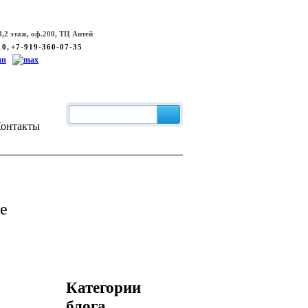
,2 этаж, оф.200, ТЦ Антей
,
10
+7-919-360-07-35
онтакты
е
Категории
блога