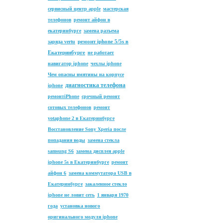
сервисный центр apple
мастерская
телефонов
ремонт айфон в
екатеринбурге
замена разъема
ремонт iphone 5/5s в
заряда vertu
Екатеринбурге
не работает
навигатор iphone
чехлы iphone
Чем опасны вмятины на корпусе
диагностика телефона
iphone
ремонтiPhone
срочный ремонт
сотовых телефонов
ремонт
yotaphone 2 в Екатеринбурге
Восстановление Sony Xperia после
попадания воды
замена стекла
samsung S6
замена дисплея apple
iphone 5s в Екатеринбурге
ремонт
айфон 6
замена коммутатора USB в
Екатеринбурге
закаленное стекло
iphone не ловит сеть
1 января 1970
года
установка нового
оригинального модуля iphone