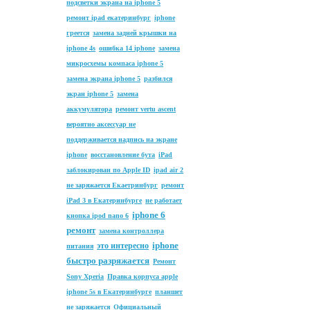
подсветки экрана на iphone 5
ремонт ipad екатеринбург
iphone
греется
замена задней крышки на
iphone 4s
ошибка 14 iphone
замена
микросхемы компаса iphone 5
замена экрана iphone 5
разбился
экран iphone 5
замена
аккумулятора
ремонт vertu ascent
вероятно аксессуар не
поддерживается надпись на экране
iphone
восстановление бута
iPad
заблокирован по Apple ID
ipad air 2
не заряжается Екаетринбург
ремонт
iPad 3 в Екатеринбурге
не работает
iphone 6
кнопка ipod nano 6
ремонт
замена контроллера
iphone
это интересно
питания
быстро разряжается
Ремонт
Sony Xperia
Правка корпуса apple
iphone 5s в Екатеринбурге
планшет
не заряжается
Официальный