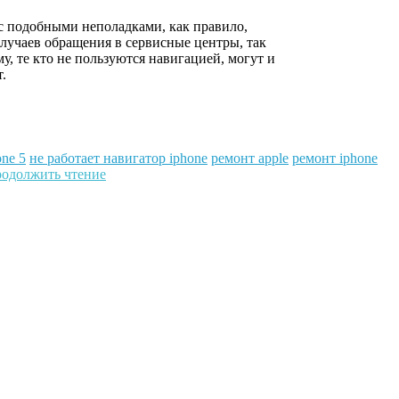
 с подобными неполадками, как правило,
случаев обращения в сервисные центры, так
му, те кто не пользуются навигацией, могут и
т.
ne 5
не работает навигатор iphone
ремонт apple
ремонт iphone
одолжить чтение