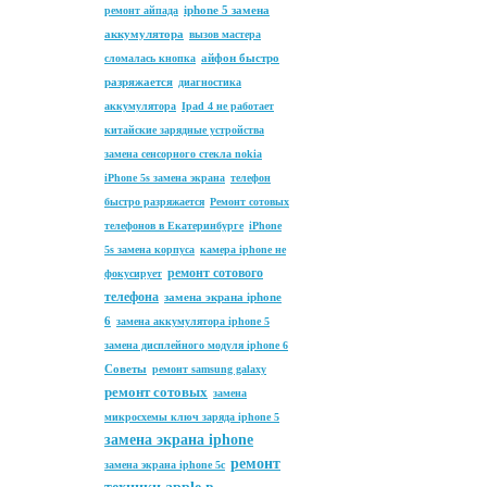
iphone 5 замена
ремонт айпада
аккумулятора
вызов мастера
айфон быстро
сломалась кнопка
разряжается
диагностика
аккумулятора
Ipad 4 не работает
китайские зарядные устройства
замена сенсорного стекла nokia
iPhone 5s замена экрана
телефон
быстро разряжается
Ремонт сотовых
телефонов в Екатеринбурге
iPhone
5s замена корпуса
камера iphone не
ремонт сотового
фокусирует
телефона
замена экрана iphone
6
замена аккумулятора iphone 5
замена дисплейного модуля iphone 6
Советы
ремонт samsung galaxy
ремонт сотовых
замена
микросхемы ключ заряда iphone 5
замена экрана iphone
ремонт
замена экрана iphone 5c