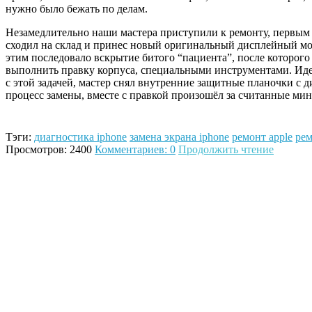
нужно было бежать по делам.
Незамедлительно наши мастера приступили к ремонту, первым
сходил на склад и принес новый оригинальный дисплейный моду
этим последовало вскрытие битого “пациента”, после которог
выполнить правку корпуса, специальными инструментами. Ид
с этой задачей, мастер снял внутренние защитные планочки с д
процесс замены, вместе с правкой произошёл за считанные ми
Тэги:
диагностика iphone
замена экрана iphone
ремонт apple
рем
Просмотров: 2400
Комментариев: 0
Продолжить чтение