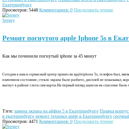
Екатеринбурге
Просмотров: 5448
Комментариев: 0
Продолжить чтение
Sergey
Ремонт погнутого apple Iphone 5s в Ека
Как мы починили погнутый iphone за 45 минут
Сегодня к нам в сервисный центр принесли
apple
iphone
5
s
, телефон был, мягк
плачевном
состояние, стекло экрана было разбито, дисплей не показывал, ко
выгнут в районе слота сим карты.
На первый взгляд шансов на спасение было 
Тэги:
замена экрана на айфон 5 в Екатеринбурге
Правка корпуса
в екатеринбурге
ремонт техники apple в Екатеринбурге
срочный
Просмотров: 4471
Комментариев: 0
Продолжить чтение