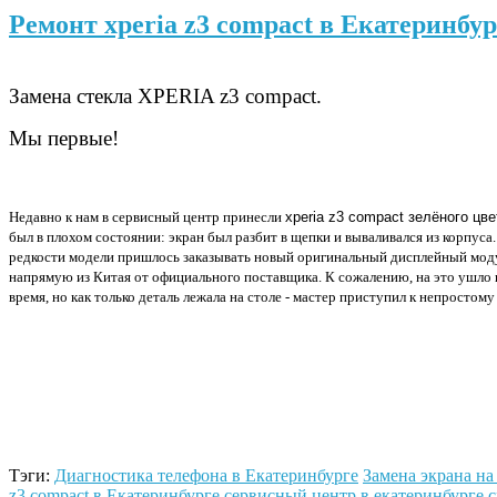
Ремонт xperia z3 compact в Екатеринбур
Замена стекла XPERIA z3 compact.
Мы первые!
Недавно к нам в сервисный центр принесли
xperia z3 compact зелёного цве
был в плохом состоянии: экран был разбит в щепки и вываливался из корпуса.
редкости модели пришлось заказывать новый оригинальный дисплейный мод
напрямую из Китая от официального поставщика. К сожалению, на это ушло
время, но как только деталь лежала на столе - мастер приступил к непростому
Тэги:
Диагностика телефона в Екатеринбурге
Замена экрана на 
z3 compact в Екатеринбурге
сервисный центр в екатеринбурге
с