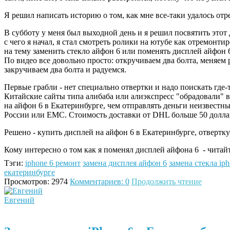
Я решил написать историю о том, как мне все-таки удалось от
В субботу у меня был выходной день и я решил посвятить этот 
с чего я начал, я стал смотреть ролики на ютубе как отремонти
на тему заменить стекло айфон 6 или поменять дисплей айфон 6,
По видео все довольно просто: откручиваем два болта, меняем
закручиваем два болта и радуемся.
Первые грабли - нет специально отвертки и надо поискать где-
Китайские сайты типа алибаба или алиэкспресс "обрадовали"
на айфон 6 в Екатеринбурге, чем отправлять деньги неизвестн
России или ЕМС. Стоимость доставки от DHL больше 50 доллар
Решено - купить дисплей на айфон 6 в Екатеринбурге, отвертк
Кому интересно о том как я поменял дисплей айфона 6 - читай
Тэги:
iphone 6 ремонт
замена дисплея айфон 6
замена стекла iph
екатеринбурге
Просмотров: 2974
Комментариев: 0
Продолжить чтение
Евгений