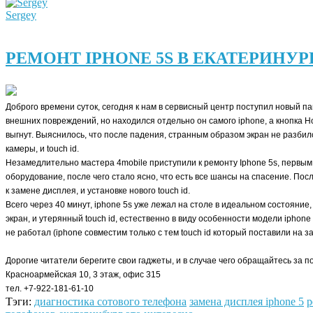
Sergey
РЕМОНТ IPHONE 5S В ЕКАТЕРИНУР
Доброго времени суток, сегодня к нам в сервисный центр поступил новый па
внешних повреждений, но находился отдельно он самого iphone, а кнопка Ho
выгнут. Выяснилось, что после падения, странным образом экран не разби
камеры, и touch id.
Незамедлительно мастера 4mobile приступили к ремонту Iphone 5s, первы
оборудование, после чего стало ясно, что есть все шансы на спасение. Пос
к замене дисплея, и установке нового touch id.
Всего через 40 минут, iphone 5s уже лежал на столе в идеальном состояние
экран, и утерянный touch id, естественно в виду особенности модели iphone 
не работал (iphone совместим только с тем touch id который поставили на за
Дорогие читатели берегите свои гаджеты, и в случае чего обращайтесь за 
Красноармейская 10, 3 этаж, офис 315
тел. +7-922-181-61-10
Тэги:
диагностика сотового телефона
замена дисплея iphone 5
р