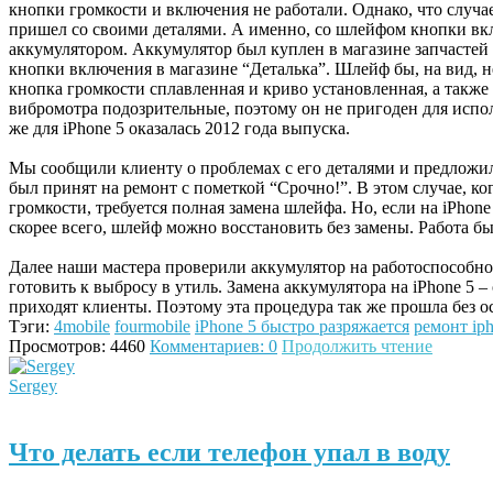
кнопки громкости и включения не работали. Однако, что случае
пришел со своими деталями. А именно, со шлейфом кнопки вк
аккумулятором. Аккумулятор был куплен в магазине запчастей
кнопки включения в магазине “Деталька”. Шлейф бы, на вид, 
кнопка громкости сплавленная и криво установленная, а также
вибромотра подозрительные, поэтому он не пригоден для испол
же для iPhone 5 оказалась 2012 года выпуска.
Мы сообщили клиенту о проблемах с его деталями и предложили
был принят на ремонт с пометкой “Срочно!”. В этом случае, к
громкости, требуется полная замена шлейфа. Но, если на iPhone
скорее всего, шлейф можно восстановить без замены. Работа б
Далее наши мастера проверили аккумулятор на работоспособнос
готовить к выбросу в утиль. Замена аккумулятора на iPhone 5 –
приходят клиенты. Поэтому эта процедура так же прошла без о
Тэги:
4mobile
fourmobile
iPhone 5 быстро разряжается
ремонт ip
Просмотров: 4460
Комментариев: 0
Продолжить чтение
Sergey
Что делать если телефон упал в воду