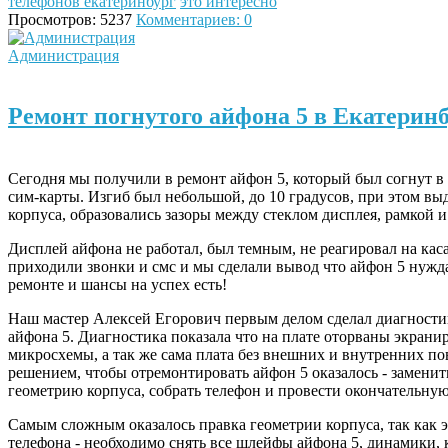
телефонов екатеринбург
это интересно
Просмотров: 5237
Комментариев: 0
Администрация
Ремонт погнутого айфона 5 в Екатерин
Сегодня мы получили в ремонт айфон 5, который был согнут в 
сим-карты. Изгиб был небольшой, до 10 градусов, при этом вы
корпуса, образовались зазоры между стеклом дисплея, рамкой и
Дисплей айфона не работал, был темным, не реагировал на кас
приходили звонки и смс и мы сделали вывод что айфон 5 нужд
ремонте и шансы на успех есть!
Наш мастер Алексей Егорович первым делом сделал диагности
айфона 5. Диагностика показала что на плате оторваны экран
микросхемы, а так же сама плата без внешних и внутренних 
решением, чтобы отремонтировать айфон 5 оказалось - замени
геометрию корпуса, собрать телефон и провести окончательную
Самым сложным оказалось правка геометрии корпуса, так как 
телефона - необходимо снять все шлейфы айфона 5, динамики, 