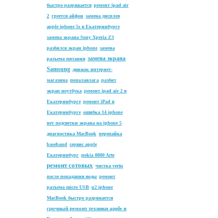
быстро разряжается
ремонт ipad air
2
греется айфон
замена дисплея
apple iphone 5s в Екатеринбурге
замена экрана Sony Xperia Z3
разбился экран iphone
замена
замена экрана
разъема питания
Samsung
движок интернет-
магазина
попалавлага
разбит
экран ноутбука
ремонт ipad air 2 в
Екатеринбурге
ремонт iPad в
Екатеринбурге
ошибка 14 iphone
нет подсветки экрана на iphone 5
диагностика MacBook
перепайка
baseband
сервис apple
Екатеринбург
nokia 8800 Arte
ремонт сотовых
чистка vertu
после попадания воды
ремонт
разъема micro USB
u2 iphone
MacBook быстро разряжается
срочный ремонт техники apple в