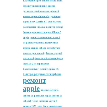
Екатеринбурге
iPhone после воды
отходит экран iphone
замена
датчиков приближения iphone 6
замена экрана iphone 5c
разбился
экран Sony Xperia Z1
ipad быстро
разряжается
правка корпуса iphone
быстро разряжается apple iPhone 5
apple
ремонт кнопки ipod nano 6
не работает кнопка включения
замена стекла iphone
не работает
кнопка ipod nano 6
Замена средней
части на iphone 4s в Екатеринбурге
ipad air 2 не заряжается
Екаетринбург
ремонт galaxy S6
быстро разряжается iphone
ремонт
apple
треснуло стекло
iphone 5c
разбился экран iphone 5s
ремонт vertu
iphone8 чехол
1
Восстановление
января 1970 года