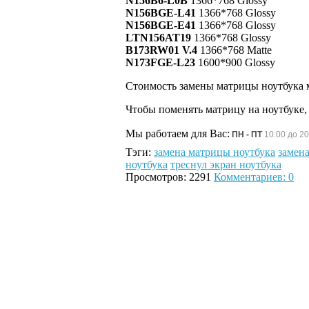
N156B6-L0B
1366*768 Glossy
N156BGE-L41
1366*768 Glossy
N156BGE-E41
1366*768 Glossy
LTN156AT19
1366*768 Glossy
B173RW01 V.4
1366*768 Matte
N173FGE-L23
1600*900 Glossy
Стоимость замены матрицы ноутбука 
Чтобы поменять матрицу на ноутбуке, 
Мы работаем для Вас:
ПН - ПТ
10:00 до 20
Тэги:
замена матрицы ноутбука
замена
ноутбука
треснул экран ноутбука
Просмотров: 2291
Комментариев: 0