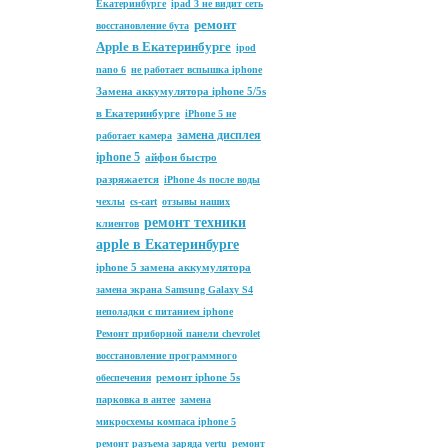
Екатеринбурге
ipad 3 не видит сеть
ремонт
восстановление бута
Apple в Екатеринбурге
ipod
nano 6
не работает вспышка iphone
Замена аккумулятора iphone 5/5s
в Екатеринбурге
iPhone 5 не
замена дисплея
работает камера
iphone 5
айфон быстро
разряжается
iPhone 4s после воды
чехлы
cs-cart
отзывы наших
ремонт техники
клиентов
apple в Екатеринбурге
iphone 5 замена аккумулятора
замена экрана Samsung Galaxy S4
неполадки с питанием iphone
Ремонт приборной панели chevrolet
восстановление программного
ремонт iphone 5s
обеспечения
парковка в антее
замена
микросхемы компаса iphone 5
ремонт разъема заряда vertu
ремонт