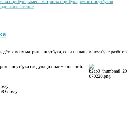
я на ноутбуке
замена матрицы ноутбука
ремонт ноутбуков
одолжить чтение
ка
едёт замену матрицы ноутбука, если на вашем ноутбуке разбит э
трицы ноутбука следующих наименований:
lossy
68 Glossy