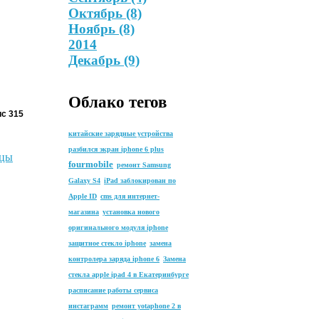
Октябрь
(8)
Ноябрь
(8)
2014
Декабрь
(9)
Облако тегов
ис 315
китайские зарядные устройства
разбился экран iphone 6 plus
ицы
fourmobile
ремонт Samsung
Galaxy S4
iPad заблокирован по
Apple ID
cms для интернет-
магазина
установка нового
оригинального модуля iphone
защитное стекло iphone
замена
контролера заряда iphone 6
Замена
стекла apple ipad 4 в Екатеринбурге
расписание работы сервиса
инстаграмм
ремонт yotaphone 2 в