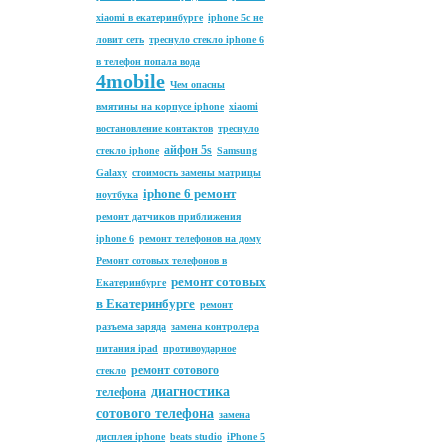
xiaomi в екатеринбурге
iphone 5c не
ловит сеть
треснуло стекло iphone 6
в телефон попала вода
4mobile
Чем опасны
вмятины на корпусе iphone
xiaomi
востановление контактов
треснуло
айфон 5s
стекло iphone
Samsung
Galaxy
стоимость замены матрицы
iphone 6 ремонт
ноутбука
ремонт датчиков приближения
iphone 6
ремонт телефонов на дому
Ремонт сотовых телефонов в
ремонт сотовых
Екатеринбурге
в Екатеринбурге
ремонт
разъема заряда
замена контролера
питания ipad
противоударное
ремонт сотового
стекло
диагностика
телефона
сотового телефона
замена
дисплея iphone
beats studio
iPhone 5