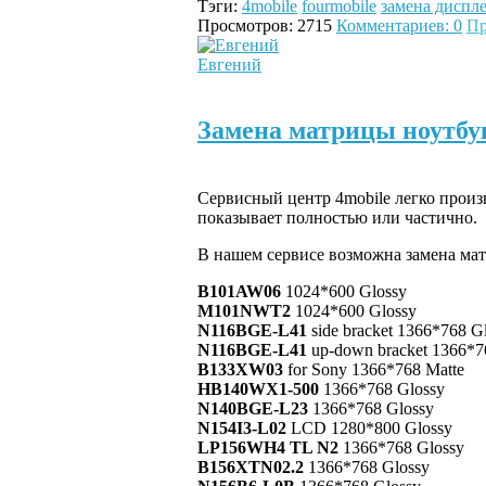
Тэги:
4mobile
fourmobile
замена диспле
Просмотров: 2715
Комментариев: 0
Пр
Евгений
Замена матрицы ноутбу
Сервисный центр 4mobile легко произв
показывает полностью или частично.
В нашем сервисе возможна замена ма
B101AW06
1024*600 Glossy
M101NWT2
1024*600 Glossy
N116BGE-L41
side bracket 1366*768 G
N116BGE-L41
up-down bracket 1366*7
B133XW03
for Sony 1366*768 Matte
HB140WX1-500
1366*768 Glossy
N140BGE-L23
1366*768 Glossy
N154I3-L02
LCD 1280*800 Glossy
LP156WH4 TL N2
1366*768 Glossy
B156XTN02.2
1366*768 Glossy