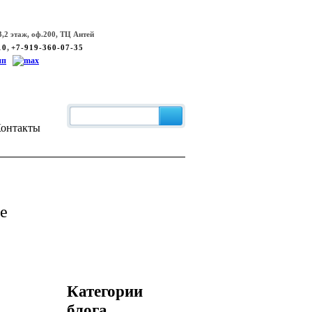
,2 этаж, оф.200, ТЦ Антей
,
10
+7-919-360-07-35
онтакты
е
Категории
блога