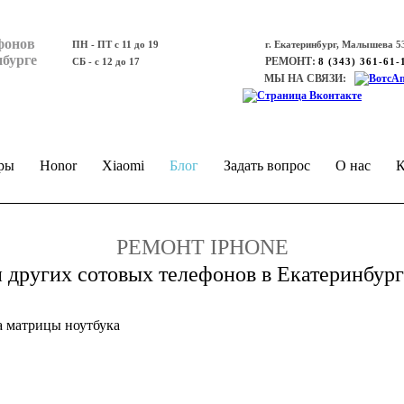
фонов
ПН - ПТ с 11 до 19
г. Екатеринбург, Малышева 53
нбурге
РЕМОНТ:
СБ - с 12 до 17
8 (343) 361-61-
МЫ НА СВЯЗИ:
ры
Honor
Xiaomi
Блог
Задать вопрос
О нас
К
РЕМОНТ IPHONE
и других сотовых телефонов в Екатеринбург
а матрицы ноутбука