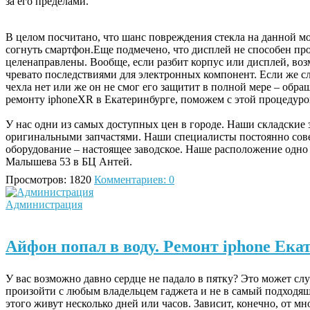
за его пределами.
В целом посчитано, что шанс повреждения стекла на данной м
согнуть смартфон.Еще подмечено, что дисплей не способен пр
целенаправлены. Вообще, если разбит корпус или дисплей, во
чревато последствиями для электронных компонент. Если же сл
чехла нет или же он не смог его защитит в полной мере – обр
ремонту
iphone
XR
в Екатеринбурге, поможем с этой процедуро
У нас одни из самых доступных цен в городе. Наши складски
оригинальными запчастями. Наши специалисты постоянно сов
оборудование – настоящее заводское. Наше расположение одно 
Малышева 53 в БЦ Антей.
Просмотров: 1820
Комментариев: 0
Администрация
Айфон попал в воду. Ремонт iphone Ека
У вас возможно давно сердце не падало в пятку? Это может слу
произойти с любым владельцем гаджета и не в самый подходящ
этого живут несколько дней или часов. Зависит, конечно, от мн