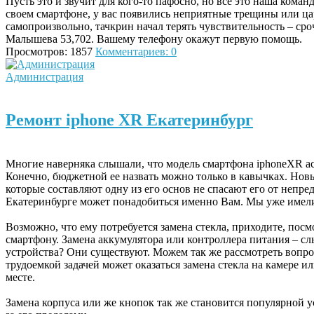
Пусть это и звучит для кого-то пафосно, но все это наша кома
своем смартфоне, у вас появились неприятные трещины или ца
самопроизвольно, тачкрин начал терять чувствительность – сро
Малышева 53,702. Вашему телефону окажут первую помощь.
Просмотров: 1857
Комментариев: 0
Администрация
Ремонт iphone XR Екатеринбург
Многие наверняка слышали, что модель смартфона
iphone
XR
а
Конечно, бюджетной ее назвать можно только в кавычках. Нов
которые составляют одну из его основ не спасают его от непр
Екатеринбурге может понадобиться именно Вам. Мы уже имели
Возможно, что ему потребуется замена стекла, приходите, по
смартфону. Замена аккумулятора или контроллера питания – с
устройства? Они существуют. Можем так же рассмотреть вопр
трудоемкой задачей может оказаться замена стекла на камере и
месте.
Замена корпуса или же кнопок так же становится популярной 