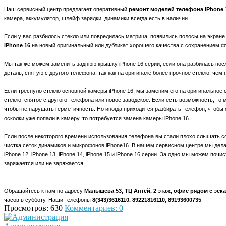
Наш сервисный центр предлагает оперативный
ремонт моделей телефона iPhone 
камера, аккумулятор, шлейф зарядки, динамики всегда есть в наличии.
Если у вас разбилось стекло или повредилась матрица, появились полосы на экране
iPhone 16
на новый оригинальный или дубликат хорошего качества с сохранением 
Мы так же можем заменить заднюю крышку
iPhone
16 серии, если она разбилась по
деталь, снятую с другого телефона, так как на оригинале более прочное стекло, чем 
Если треснуло стекло основной камеры
iPhone
16, мы заменим его на оригинальное 
стекло, снятое с другого телефона или новое заводское. Если есть возможность, то
чтобы не нарушать герметичность. Но иногда приходится разбирать телефон, чтобы о
осколки уже попали в камеру, то потребуется замена камеры
iPhone
16.
Если после некоторого времени использования телефона вы стали плохо слышать со
чистка сеток динамиков и микрофонов
iPhone
16. В нашем сервисном центре мы дел
iPhone
12,
iPhone
13,
iPhone
14,
iPhone
15 и
iPhone
16 серии. За одно мы можем почис
заряжается или не заряжается.
Обращайтесь к нам по адресу
Малышева 53, ТЦ Антей. 2 этаж, офис рядом с эск
часов в
субботу. Наши телефоны
8(343)3616110, 89221816110, 89193600735
.
Просмотров: 630
Комментариев: 0