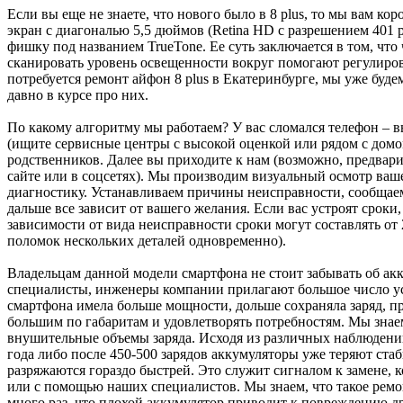
Если вы еще не знаете, что нового было в 8 plus, то мы вам ко
экран с диагональю 5,5 дюймов (Retina HD с разрешением 401 p
фишку под названием TrueTone. Ее суть заключается в том, чт
сканировать уровень освещенности вокруг помогают регулирова
потребуется ремонт айфон 8 plus в Екатеринбурге, мы уже буде
давно в курсе про них.
По какому алгоритму мы работаем? У вас сломался телефон – в
(ищите сервисные центры с высокой оценкой или рядом с домом)
родственников. Далее вы приходите к нам (возможно, предвари
сайте или в соцсетях). Мы производим визуальный осмотр ваш
диагностику. Устанавливаем причины неисправности, сообщаем
дальше все зависит от вашего желания. Если вас устроят сроки
зависимости от вида неисправности сроки могут составлять от 
поломок нескольких деталей одновременно).
Владельцам данной модели смартфона не стоит забывать об ак
специалисты, инженеры компании прилагают большое число ус
смартфона имела больше мощности, дольше сохраняла заряд, п
большим по габаритам и удовлетворять потребностям. Мы знае
внушительные объемы заряда. Исходя из различных наблюдений
года либо после 450-500 зарядов аккумуляторы уже теряют ста
разряжаются гораздо быстрей. Это служит сигналом к замене, 
или с помощью наших специалистов. Мы знаем, что такое ремон
много раз, что плохой аккумулятор приводит к повреждению др