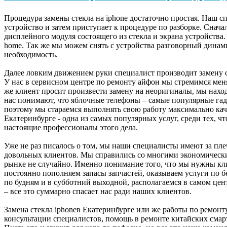
Процедура замены стекла на iphone достаточно простая. Наш с
устройство и затем приступает к процедуре по разборке. Снач
дисплейного модуля состоящего из стекла и экрана устройства
home. Так же мы можем снять с устройства разговорный динам
необходимость.
Далее ловким движением руки специалист производит замену ст
У нас в сервисном центре по ремонту айфон мы стремимся мен
же клиент просит произвести замену на неоригиналы, мы нахо
нас понимают, что яблочные телефоны – самые популярные гад
поэтому мы стараемся выполнять свою работу максимально качес
Екатеринбурге - одна из самых популярных услуг, среди тех, чт
настоящие профессионалы этого дела.
Уже не раз писалось о том, мы наши специалисты имеют за пле
довольных клиентов. Мы справились со многими экономически
рынке не случайно. Именно понимание того, что мы нужны кли
постоянно пополняем запасы запчастей, оказываем услуги по б
по будням и в субботний выходной, располагаемся в самом цен
– все это суммарно спасает нас ради наших клиентов.
Замена стекла iphoneв Екатеринбурге или же работы по ремон
консультации специалистов, помощь в ремонте китайских смар