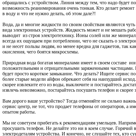
обращались с устройством. Линия между тем, что надо будет п
возможность реанимирования очень тонкая. Кто делает ремонт
в воду и что не нужно делать, об этом дале?!
Вода, да и многие жидкости по своим свойствам являются чут
вида электронных устройств. Жидкость может и не мешать работ
выводит из строя электротехнику. Ионы солей или же минерал
всегда их ощущаем при потреблении, чего не сказать о элект
и не несет пользы людям, но менее вредна для гаджетов, так к
окисления, чего боятся микросхемы.
Природная вода богатая минералами имеет в своем составе ио
положительными и отрицательными заряженными частицами. Ка
будет просто короткое замыкание. Что делать? Ищите сервис п
более старые модели айфон обрекают себя на наихудший исход.
скорее извлеките его из воды, выключите и постарайтесь доста
извлечь невозможно, постарайтесь посушить телефон и скорее 
Вам дорого ваше устройство? Тогда отменяйте не сильно важн
сервис центр, не тот, что продает телефоны от операторов, а 
опытом работы.
Мы не советуем прибегать к рекомендациям умельцев. Наприме
просушить телефон. Не делайте это ни в коем случае. Горячий
электродеталям устройства. И конечно, не слушайте тех, кто с