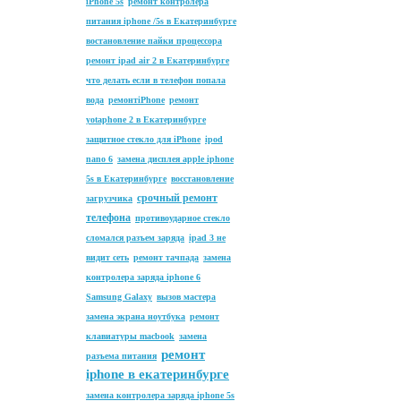
iPhone 5s
ремонт контролера
питания iphone /5s в Екатеринбурге
востановление пайки процессора
ремонт ipad air 2 в Екатеринбурге
что делать если в телефон попала
вода
ремонтiPhone
ремонт
yotaphone 2 в Екатеринбурге
защитное стекло для iPhone
ipod
nano 6
замена дисплея apple iphone
5s в Екатеринбурге
восстановление
срочный ремонт
загрузчика
телефона
противоударное стекло
сломался разъем заряда
ipad 3 не
видит сеть
ремонт тачпада
замена
контролера заряда iphone 6
Samsung Galaxy
вызов мастера
замена экрана ноутбука
ремонт
клавиатуры macbook
замена
ремонт
разъема питания
iphone в екатеринбурге
замена контролера заряда iphone 5s