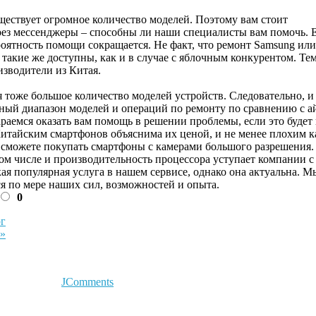
ществует огромное количество моделей. Поэтому вам стоит
рез мессенджеры – способны ли наши специалисты вам помочь. 
роятность помощи сокращается. Не факт, что ремонт Samsung или
 такие же доступны, как и в случае с яблочным конкурентом. Тем
изводители из Китая.
я тоже большое количество моделей устройств. Следовательно, и
ный диапазон моделей и операций по ремонту по сравнению с а
раемся оказать вам помощь в решении проблемы, если это будет
итайским смартфонов объяснима их ценой, и не менее плохим к
 сможете покупать смартфоны с камерами большого разрешения.
том числе и производительность процессора уступает компании с
кая популярная услуга в нашем сервисе, однако она актуальна. М
 по мере наших сил, возможностей и опыта.
0
рг
 »
JComments