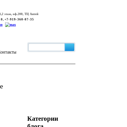
,2 этаж, оф.200, ТЦ Антей
,
10
+7-919-360-07-35
онтакты
е
Категории
блога