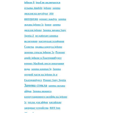
iphone 6
ipad не включается
отзывы 4mobile
iphone
замена
это
дисплея на ноутбуке
интересно
ремонт макбук
замена
экрана iphone 5c
honor
замена
дисплея iphone
Замена экрана Sony
Xperia Z
не работает кнопка
включения
мастерская телефонов
Советы
правка корпуса iphone
замена стекла iphone 5s
Ремонт
apple iphone в Екатеринбурге
ремонт MacBook после попадания
воды
замена кнопки lg
Замена
средней части на iphone 4s в
Екатеринбурге
Ремонт Sony Xperia
Замена стекла
замена экрана
айфон
Замена нижнего
коммутационного шлейфа на iphone
5c
чехлы для айфон
китайские
зарядные устройства
RIFF box