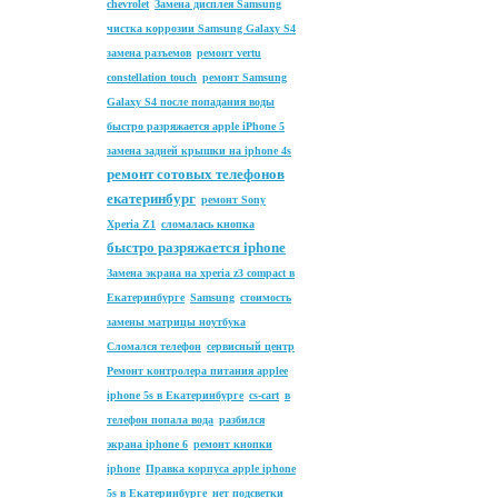
chevrolet
Замена дисплея Samsung
чистка коррозии Samsung Galaxy S4
замена разъемов
ремонт vertu
constellation touch
ремонт Samsung
Galaxy S4 после попадания воды
быстро разряжается apple iPhone 5
замена задней крышки на iphone 4s
ремонт сотовых телефонов
екатеринбург
ремонт Sony
Xperia Z1
сломалась кнопка
быстро разряжается iphone
Замена экрана на xperia z3 compact в
Екатеринбурге
Samsung
стоимость
замены матрицы ноутбука
Сломался телефон
сервисный центр
Ремонт контролера питания applee
iphone 5s в Екатеринбурге
cs-cart
в
телефон попала вода
разбился
экрана iphone 6
ремонт кнопки
iphone
Правка корпуса apple iphone
5s в Екатеринбурге
нет подсветки