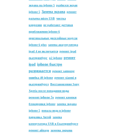
экрана на iphone 5
разбился экран
Замена экрана
iphone 5
ремонт
разъема micro USB
чистка
коррозии
не работают датчики
приближения iphone 6
оригинальные дисплейные модули
iphone 6 plus
замена аккумулятора
ipad 4 не включается
ремонт ipad
ремонт
екатеринбург
u2 iphone
iphone быстро
ipad
разряжается
ремонт samsung
ошибка 40 iphone
ремонт xiaomi в
екатеринбурге
Восстановление Sony
Xperia после попадания воды
ремонт iphone 5s
ремонт кнопки
блокировки iphone
замена экрана
iphone 5
попала вода в iphone
парковка Антей
замена
коммутатора USB в Екатеринбурге
замена экрана
ремонт айпада