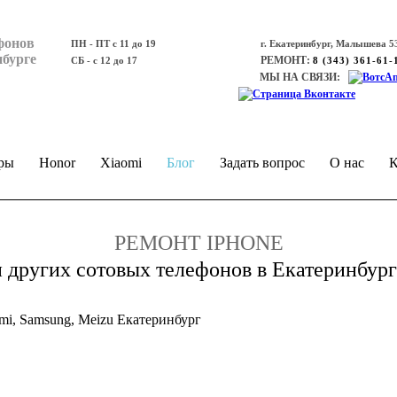
фонов
ПН - ПТ с 11 до 19
г. Екатеринбург, Малышева 53
нбурге
РЕМОНТ:
СБ - с 12 до 17
8 (343) 361-61-
МЫ НА СВЯЗИ:
ры
Honor
Xiaomi
Блог
Задать вопрос
О нас
К
РЕМОНТ IPHONE
и других сотовых телефонов в Екатеринбург
mi, Samsung, Meizu Екатеринбург