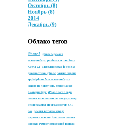
Октябрь
(8)
Ноябрь
(8)
2014
Декабрь
(9)
Облако тегов
iPhone 5
iphone 5 ремонт
екатеринбург
разбился экран Sony
Xperia Z1
разбился экран iphone 5s
диагностика iphone
замена экрана
apple iphone 5c в екатеринбурге
iphone не ловит сеть
сервис apple
Екатеринбург
iPhone после воды
ремонт планшетников
аккумулятор
не заряжается
программатор SPT
box
ремонт разъема заряда
парковка в антее
ipod nano ремонт
кнопки
Ремонт приборной панели