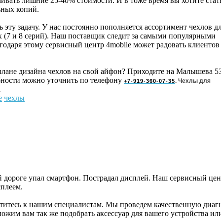
чивать лишние 25-40% стоимости. И в тоже время вы хотите стат
ьных копий.
ту задачу. У нас постоянно пополняется ассортимент чехлов дл
х (7 и 8 серий). Наш поставщик следит за самыми популярными
годаря этому сервисный центр 4mobile может радовать клиентов
плане дизайна чехлов на свой айфон? Приходите на Малышева 53
бности можно уточнить по телефону
. Чехлы для
+7-919-360-07-35
.
e
чехлы
й дороге упал смартфон. Пострадал дисплей. Наш сервисный цен
сплеем.
титесь к нашим специалистам. Мы проведем качественную диагн
ожим вам так же подобрать аксессуар для вашего устройства ил