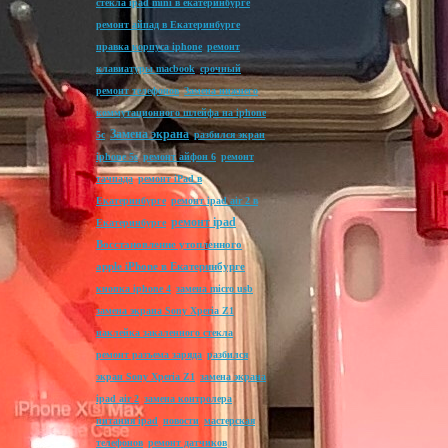
стекла ipad mini в екатеринбурге
ремонт айпад в Екатеринбурге
правка корпуса iphone
ремонт
клавиатуры macbook
срочный
ремонт телефонов
Замена нижнего
коммутационного шлейфа на iphone
Замена экрана
5c
разбился экран
iphone 5s
ремонт айфон 6
ремонт
тачпада
ремонт iPad в
Екатеринбурге
ремонт ipad air 2 в
ремонт ipad
Екатеринбурге
Восстановление утопленного
apple iPhone в Екатеринбурге
кнопка iphone 4
замена micro usb
замена экрана Sony Xperia Z1
наклейка закаленного стекла
ремонт разъема заряда
разбился
экран Sony Xperia Z1
замена экрана
ipad air 2
замена контролера
питания ipad
новости
мастерская
телефонов
ремонт датчиков