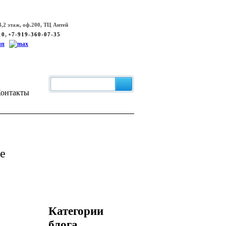
,2 этаж, оф.200, ТЦ Антей
,
10
+7-919-360-07-35
онтакты
е
Категории
блога