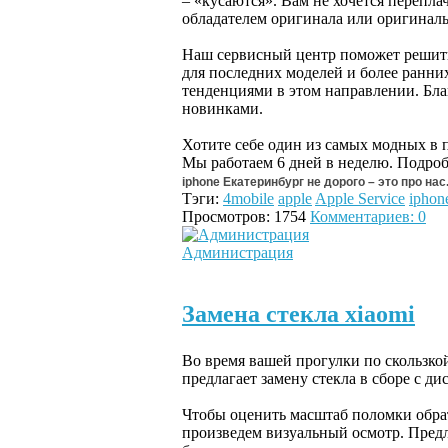
– «кусаются». Вам не хочется перепла
обладателем оригинала или оригинал
Наш сервисный центр поможет решить э
для последних моделей и более ранни
тенденциями в этом направлении. Бла
новинками.
Хотите себе один из самых модных в 
Мы работаем 6 дней в неделю. Подро
iphone
Екатеринбург не дорого – это про нас
Тэги:
4mobile
apple
Apple Service
iphon
Просмотров: 1754
Комментариев: 0
Администрация
Замена стекла xiaomi
Во время вашей прогулки по скользко
предлагает замену стекла в сборе с ди
Чтобы оценить масштаб поломки обра
произведем визуальный осмотр. Предл