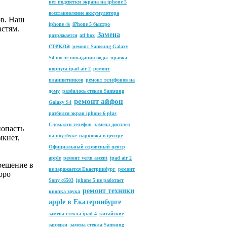
нет подсветки экрана на iphone 5
восстановление аккумулятора
ов. Наш
iphone 4s
iPhone 5 быстро
астям.
Замена
разряжается
atf box
стекла
ремонт Samsung Galaxy
S4 после попадания воды
правка
корпуса ipad air 2
ремонт
планшетников
ремонт телефонов на
дому
разбилось стекло Samsung
ремонт айфон
Galaxy S4
разбился экран iphone 6 plus
Сломался телефон
замена дисплея
попасть
на ноутбуке
парковка в центре
мкнет,
Официальный сервисный центр
apple
ремонт vertu ascent
ipad air 2
решение в
не заряжается Екаетринбург
ремонт
оро
Sony с6503
iphone 5 не работает
ремонт техники
кнопка звука
apple в Екатеринбурге
замена стекла ipad 4
китайские
зарядки
замена стекла Samsung