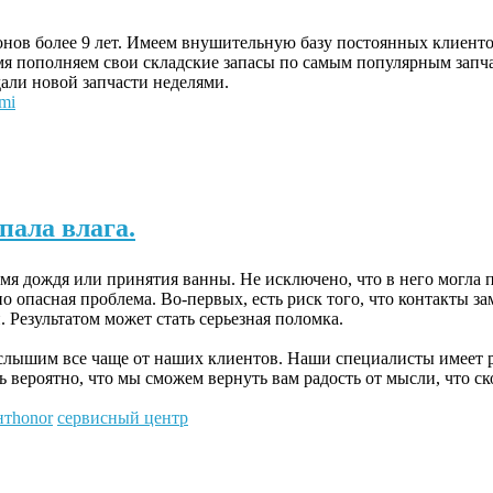
онов более 9 лет. Имеем внушительную базу постоянных клиент
я пополняем свои складские запасы по самым популярным запч
али новой запчасти неделями.
mi
пала влага.
мя дождя или принятия ванны. Не исключено, что в него могла 
о опасная проблема. Во-первых, есть риск того, что контакты за
 Результатом может стать серьезная поломка.
слышим все чаще от наших клиентов. Наши специалисты имеет 
ь вероятно, что мы сможем вернуть вам радость от мысли, что ск
нтhonor
сервисный центр