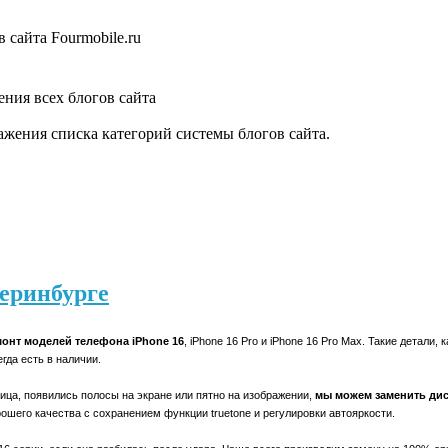
 сайта Fourmobile.ru
ния всех блогов сайта
жения списка категорий системы блогов сайта.
теринбурге
онт моделей телефона iPhone 16
, iPhone 16 Pro и iPhone 16 Pro Max. Такие детали, 
гда есть в наличии.
ица, появились полосы на экране или пятно на изображении,
мы можем заменить ди
рошего качества с сохранением функции
truetone
и регулировки автояркости.