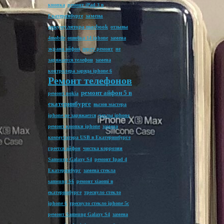
кнопка
ремонт iPad 3 в
замена
Екатеринбурге
аккумулятора macbook
отзывы
4mobile
ошибка 14 iphone
замена
экрана айфон
верту ремонт
не
заряжается телефон
замена
контролера заряда iphone 6
Ремонт телефонов
ремонт айфон 5 в
ремонт nokia
екатеринбурге
вызов мастера
iphone не заряжается
чехлы iphone
ремонт кнопки iphone
замена
коммутатора USB в Екатеринбурге
греется айфон
чистка коррозии
Samsung Galaxy S4
ремонт Ipad 4
Екатеринбург
замена стекла
samsung S6
ремонт xiaomi в
екатеринбурге
треснуло стекло
iphone 6
треснуло стекло iphone 5c
ремонт Samsung Galaxy S4
замена