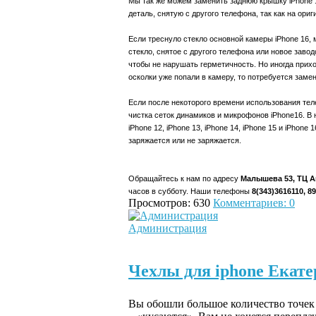
Мы так же можем заменить заднюю крышку
iPhone
деталь, снятую с другого телефона, так как на ори
Если треснуло стекло основной камеры
iPhone
16, 
стекло, снятое с другого телефона или новое заво
чтобы не нарушать герметичность. Но иногда прихо
осколки уже попали в камеру, то потребуется зам
Если после некоторого времени использования тел
чистка сеток динамиков и микрофонов
iPhone
16. В
iPhone
12,
iPhone
13,
iPhone
14,
iPhone
15 и
iPhone
1
заряжается или не заряжается.
Обращайтесь к нам по адресу
Малышева 53, ТЦ А
часов в
субботу. Наши телефоны
8(343)3616110, 8
Просмотров: 630
Комментариев: 0
Администрация
Чехлы для iphone Екате
Вы обошли большое количество точек п