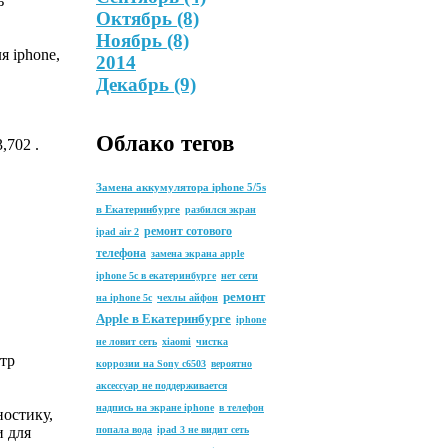
ь
Октябрь
(8)
Ноябрь
(8)
я iphone,
2014
Декабрь
(9)
Облако тегов
,702 .
Замена аккумулятора iphone 5/5s
в Екатеринбурге
разбился экран
ремонт сотового
ipad air 2
телефона
замена экрана apple
iphone 5c в екатеринбурге
нет сети
ремонт
на iphone 5c
чехлы айфон
Apple в Екатеринбурге
iphone
не ловит сеть
xiaomi
чистка
тр
коррозии на Sony с6503
вероятно
аксессуар не поддерживается
надпись на экране iphone
в телефон
остику,
и для
попала вода
ipad 3 не видит сеть