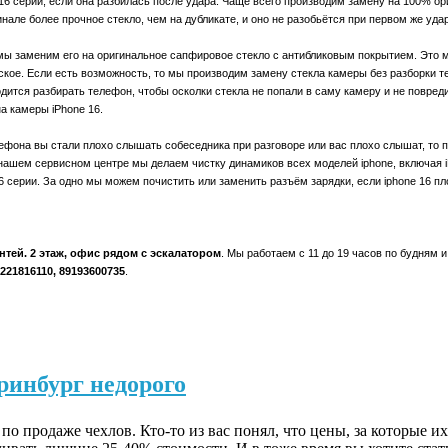
16 серии, если она разбилась после удара. Чаще всего производим замену на 100% о
гинале более прочное стекло, чем на дубликате, и оно не разобьётся при первом же уда
мы заменим его на оригинальное сапфировое стекло с антибликовым покрытием. Это 
дское. Если есть возможность, то мы производим замену стекла камеры без разборки 
дится разбирать телефон, чтобы осколки стекла не попали в саму камеру и не повреди
ена камеры
iPhone
16.
ефона вы стали плохо слышать собеседника при разговоре или вас плохо слышат, то 
 нашем сервисном центре мы делаем чистку динамиков всех моделей
iphone
, включая
6 серии. За одно мы можем почистить или заменить разъём зарядки, если
iphone
16 пл
нтей. 2 этаж, офис рядом с эскалатором
. Мы работаем с 11 до 19 часов по будням и
9221816110, 89193600735
.
ринбург недорого
о продаже чехлов. Кто-то из вас понял, что цены, за которые и