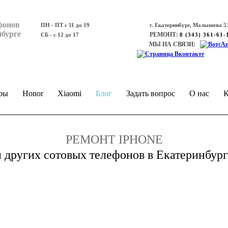
фонов
ПН - ПТ с 11 до 19
г. Екатеринбург, Малышева 53
нбурге
РЕМОНТ:
СБ - с 12 до 17
8 (343) 361-61-
МЫ НА СВЯЗИ:
ры
Honor
Xiaomi
Блог
Задать вопрос
О нас
К
РЕМОНТ IPHONE
и других сотовых телефонов в Екатеринбург