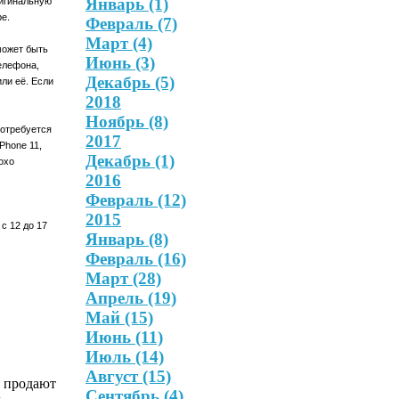
Январь
(1)
ригинальную
ре.
Февраль
(7)
Март
(4)
может быть
Июнь
(3)
телефона,
Декабрь
(5)
ли её. Если
2018
Ноябрь
(8)
потребуется
2017
iPhone
11,
Декабрь
(1)
охо
2016
Февраль
(12)
2015
 с 12 до 17
Январь
(8)
Февраль
(16)
Март
(28)
Апрель
(19)
Май
(15)
Июнь
(11)
Июль
(14)
Август
(15)
х продают
Сентябрь
(4)