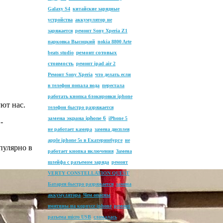
Galaxy S4
китайские зарядные
устройства
аккумулятор не
заряжается
ремонт Sony Xperia Z1
парковка Высоцкий
nokia 8800 Arte
ремонт сотовых
beats studio
стоимость
ремонт ipad air 2
Ремонт Sony Xperia
что делать если
в телефон попала вода
перестала
работать кнопка блокировки iphone
ют нас.
телефон быстро разряжается
замена экрана iphone 6
iPhone 5
-
не работает камера
замена дисплея
apple iphone 5s в Екатеринбурге
не
пулярно в
работает кнопка включения
Замена
шлейфа с разъемом заряда
ремонт
VERTY CONSTELLATION QUEST
Батарея быстро разряжается
замена
аккумулятора
Чем опасны
вмятины на корпусе iphone
ремонт
разъема micro USB
сломалась